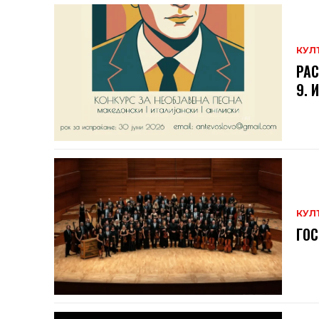
КУЛ
РАС
9. 
КУЛ
ГОС