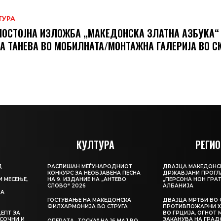
ТУРА
ОСТОЈНА ИЗЛОЖБА „МАКЕДОНСКА ЗЛАТНА АЗБУКА“
А ТАНЕВА ВО МОБИЛНАТА/МОНТАЖНА ГАЛЕРИЈА ВО С
КУЛТУРА
РЕГИО
Д
РАСПИШАН МЕЃУНАРОДНИОТ
ДВАЈЦА МАКЕДОНС
КОНКУРС ЗА НЕОБЈАВЕНА ПЕСНА
ДРЖАВЈАНИ ПРОГЛ
И МЕСЕЊЕ,
НА 9. ИЗДАНИЕ НА „АНТЕВО
„ПЕРСОНА НОН ГРАТ
СЛОВО“ 2026
АЛБАНИЈА
ЦА
ГОСТУВАЊЕ НА МАКЕДОНСКА
ДВАЈЦА МРТВИ ВО 
ФИЛХАРМОНИЈА ВО СТРУГА
ПРОТИВПОЖАРНИ Х
ЕПТ ЗА
ВО ГРЦИЈА, ОГНОТ 
СОЧНИ И
ЗАКАНУВА НА ГРАД
ОПЕРАТА „ТОСКА“ НА 16 МАЈ ВО