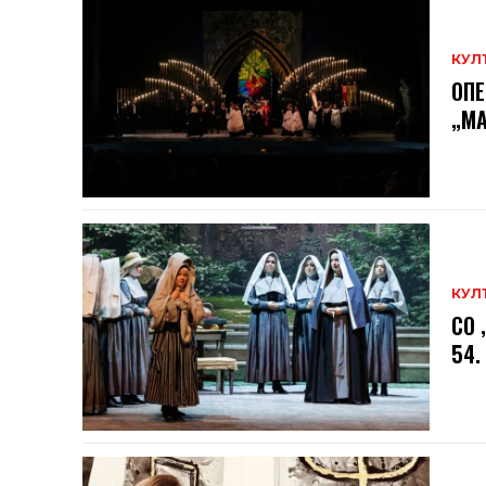
КУЛ
ОПЕ
„МА
КУЛ
СО 
54.