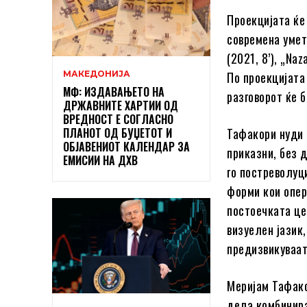
Проекцијата ќе 
современа умет
(2021, 8’), „Naz
МАКЕДОНИЈА
По проекцијата
МФ: ИЗДАВАЊЕТО НА
разговорот ќе 
ДРЖАВНИТЕ ХАРТИИ ОД
ВРЕДНОСТ Е СОГЛАСНО
ПЛАНОТ ОД БУЏЕТОТ И
Тафакори нуди 
ОБЈАВЕНИОТ КАЛЕНДАР ЗА
приказни, без 
ЕМИСИИ НА ДХВ
го постреволуц
форми кои опер
постоечката це
визуелен јазик
предизвикуваат
Меријам Тафако
дела комбинира