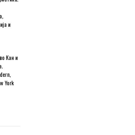
а,
ија и
о
во Кан и
а.
dern,
ew York