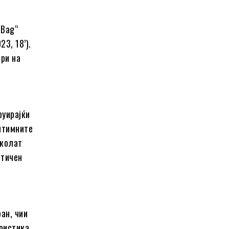
 Bag“
23, 18’).
ори на
руирајќи
нтимните
иколат
етичен
ан, чии
ристика.