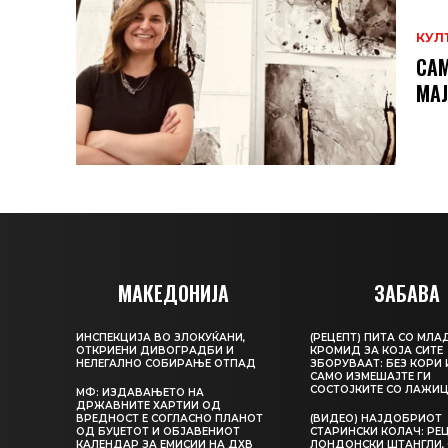
КУЛ
САМ
МAЈ
МАКЕДОНИЈА
ЗАБАВА
ИНСПЕКЦИЈА ВО ЗЛОКУЌАНИ,
(РЕЦЕПТ) ПИТА СО МЛА
ОТКРИЕНИ ДИВОГРАДБИ И
КРОМИД ЗА КОЈА СИТЕ
НЕЛЕГАЛНО СОБИРАЊЕ ОТПАД
ЗБОРУВААТ: БЕЗ КОРИ 
САМО ИЗМЕШАЈТЕ ГИ
СОСТОЈКИТЕ СО ЛАЖИ
МФ: ИЗДАВАЊЕТО НА
ДРЖАВНИТЕ ХАРТИИ ОД
ВРЕДНОСТ Е СОГЛАСНО ПЛАНОТ
(ВИДЕО) НАЈДОБРИОТ
ОД БУЏЕТОТ И ОБЈАВЕНИОТ
СТАРИНСКИ КОЛАЧ: РЕЦ
КАЛЕНДАР ЗА ЕМИСИИ НА ДХВ
ЛОНДОНСКИ ШТАНГЛИ, 