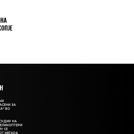
 НА
КОПЈЕ
Н
КИ
АСЕНИ ЗА
А“ ВО
СУДИР НА
ЕЛИКОПТЕРИ
МУ СЕ
ОТ МЕГАРА