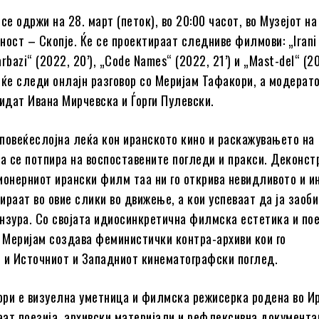
се одржи на 28. март (петок), во 20:00 часот, во Музејот на
ност – Скопје. Ќе се проектираат следниве филмови: „Irani
arbazi“ (2022, 20’), „Code Names“ (2022, 21’) и „Mast-del“ (20
 ќе следи онлајн разговор со Меријам Тафакори, а модерат
бидат Ивана Мирчевска и Ѓорги Пулевски.
повеќеслојна леќа кон иранското кино и раскажувањето на
да се потпира на воспоставените погледи и пракси. Деконст
ионерниот ирански филм таа ни го открива невидливото и и
ираат во овие слики во движење, а кои успеваат да ја заоб
нзура. Со својата идиосинкретична филмска естетика и по
, Меријам создава феминистички контра-архиви кои го
 и Источниот и Западниот кинематографски поглед.
ри е визуелна уметница и филмска режисерка родена во Ир
ат поезија, архивски материјали и рефлексивна документа