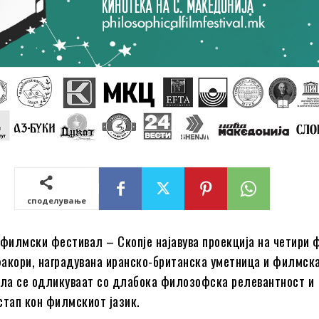
споделување
илмски фестивал – Скопје најавува проекција на четири 
акори, наградувана иранско-британска уметница и филмск
ела се одликуваат со длабока филозофска релевантност и
стап кон филмскиот јазик.