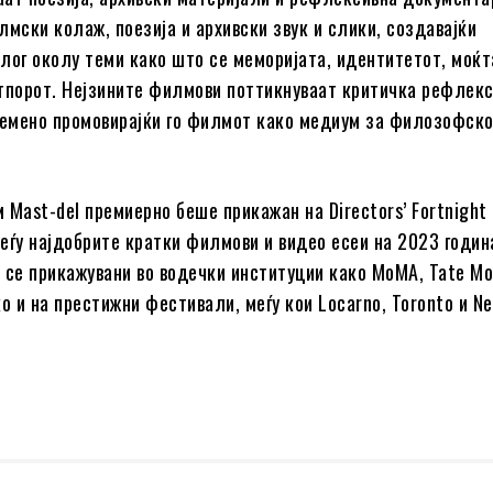
лмски колаж, поезија и архивски звук и слики, создавајќи
лог околу теми како што се меморијата, идентитетот, моќт
тпорот. Нејзините филмови поттикнуваат критичка рефлекс
ремено промовирајќи го филмот како медиум за филозофск
 Mast-del премиерно беше прикажан на Directors’ Fortnight 
еѓу најдобрите кратки филмови и видео есеи на 2023 годин
 се прикажувани во водечки институции како MoMA, Tate Mo
о и на престижни фестивали, меѓу кои Locarno, Toronto и N