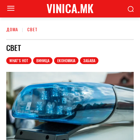
VINICA.MK
ДОМА
СВЕТ
СВЕТ
WHAT'S HOT
ВИНИЦА
ЕКОНОМИЈА
ЗАБАВА