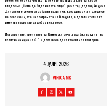
рекол кој ќе биде човекот што ќе го управува делот за добро
владеење. „Нема да биде истото лице“, рече тој, додавајќи дека
Димовски е секретар за јавни политики, координација и следење
на реализацијата на програмата на Владата, а дополнително ќе
именува секретар за добро владеење.
Истовремено, премиерот за Димовски рече дека бил предмет на
политичка хајка на СЈО и дека нема да го коментира повторно.
4 ЈУЛИ, 2026
VINICA MK