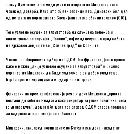
токму Димовски, кого медиумите го поврзаа со Мицкоски како
човек од доверба. Како што објави опозицијата, Димовски бил дел
од истрага на поранешното Специјално јавно обвинителство (СЈО).
Тој е условно осуден за злоупотреба на службена положба и
овластување во случајот „Топлик“, кој се однесува на продажбата
на државно земјиште во „Сончев град“ во Сопиште.
Членот на Извршниот одбор на СДСМ, Јон Фрчкоски, јавно праша
како е можно „лице условно осудено за злоупотреби“ и бизнис
партнер на Мицкоски да биде задолжено за добро владеење,
борба против корупцијата и судир на интереси.
Фрчкоски на прес-конференција рече и дека Мицкоски „прво го
постави до себе во Владата како секретар за јавни политики, сега
го унапредува“, додавајќи дека тоа според СДСМ отвора прашања
за кадровските решенија во кабинетот.
Мицкоски, пак, пред новинарите во Бутел кажа дека никаде не