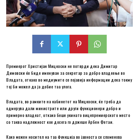
Премиерот Христијан Мицкоски не потврди дека Димитар
Димовски ќе биде именуван за секретар за добро владеење во
Владата, откако во медиумите се појавија информации дека токму
тој би можел да ја добие таа улога.
Владата, во рамките на кабинетот на Мицкоски, ќе треба да
одмерува дали министрите или други функционери добро и
примерно владеат, откако беше укинато вицепремиерското место
со таква надлежност кое досега го држеше Арбен Фетаи.
Како можен носител на таа функција во јавноста се споменува