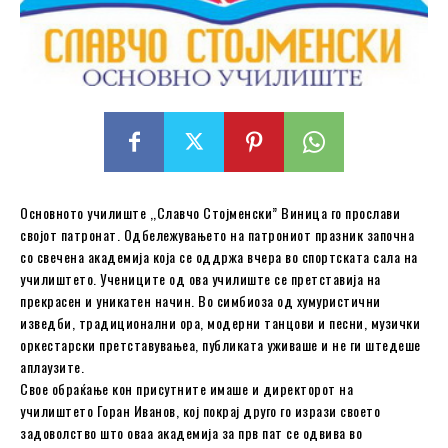
Основното училиште ,,Славчо Стојменски” Виница го прослави
својот патронат. Одбележувањето на патрониот празник започна
со свечена академија која се оддржа вчера во спортската сала на
училиштето. Учениците од ова училиште се претставија на
прекрасен и уникатен начин. Во симбиоза од хумуристични
изведби, традиционални ора, модерни танцови и песни, музички
оркестарски претставувањеа, публиката уживаше и не ги штедеше
аплаузите.
Свое обраќање кон присутните имаше и директорот на
училиштето Горан Иванов, кој покрај друго го изрази своето
задоволство што оваа академија за прв пат се одвива во