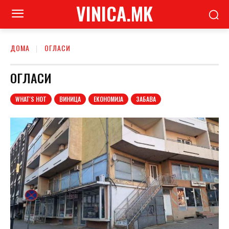
VINICA.MK
ДОМА
ОГЛАСИ
ОГЛАСИ
WHAT'S HOT
ВИНИЦА
ЕКОНОМИЈА
ЗАБАВА