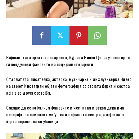
Најпознатата хрватска старлета, бујната Нивес Целзиус повторно
ги воодушеви фановите на социјалните мрежи.
Старлатата, писателка, актерка, музичарка и инфлуенсерка Нивес
на својот Инстаграм објави фотографија со својата ќерка и сестра
која е во друга состојба.
Сакаше да се пофали, а фановите и честитаа и рекоа дека има
неверојатна сличност меѓу неа и нејзината сестра, а нејзината
ќерка пораснала во убавица.