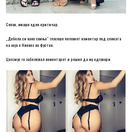
Сепак, имаше еден критичар.
„Дебела си како свиња“ гласеше неговиот коментар под сликата
на која е Ниевес во фустан.
Целзиус го забележал коментарот и решил да му одговори.