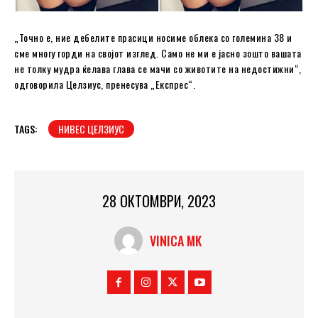
„Точно е, ние дебелите прасици носиме облека со големина 38 и
сме многу горди на својот изглед. Само не ми е јасно зошто вашата
не толку мудра ќелава глава се мачи со животите на недостижни“,
одговорила Целзиус, пренесува „Експрес“.
TAGS:
НИВЕС ЦЕЛЗИУС
28 ОКТОМВРИ, 2023
VINICA MK