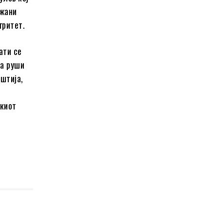
ажани
гритет.
ати се
ја руши
аштија,
о
чкиот