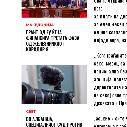
Ова го открива
кого
за плати на ди
за еден месец 
МАКЕДОНИЈА
од нив согласн
ГРАНТ ОД ЕУ ЌЕ ЈА
ФИНАНСИРА ТРЕТАТА ФАЗА
илјади евра, на
ОД ЖЕЛЕЗНИЧКИОТ
КОРИДОР 8
,,Кога граѓанит
секој месец за
национална без
агенција, изне
директорите на
на секој овие 
државата и Пре
СВЕТ
Јас, вие и сите
ВО АЛБАНИЈА,
СПЕЦИЈАЛНИОТ СУД ПРОТИВ
одговорно плаќ