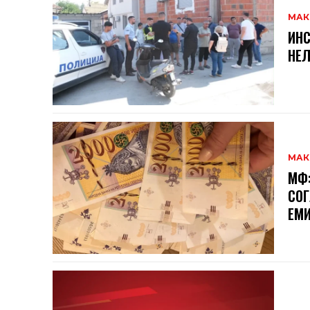
МАК
ИНС
НЕЛ
МАК
МФ:
СОГ
ЕМИ