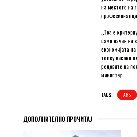
на местото на 
професионалци 
,,Тоа е критери
само начин на 
економијата на
толку високи п
редовите на по
министер.
TAGS:
АНБ
ДОПОЛНИТЕЛНО ПРОЧИТАЈ