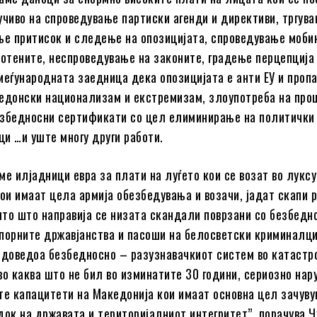
учиво на спроведување партиски агенди и директиви, тргува
ње притисок и следење на опозицијата, спроведување мобин
ботените, неспроведување на законите, градење перцепција
меѓународната заедница дека опозицијата е анти ЕУ и пропа
едонски национализам и екстремизам, злоупотреба на про
езбедносни сертификати со цел елиминирање на политички
и …и уште многу други работи.
ме илјадници евра за плати на луѓето кои се возат во луксу
кои имаат цела армија обезбедувања и возачи, јадат скапи 
то што направија се низата скандали поврзани со безбедн
порните државјанства и пасоши на белосветски криминалци
 доведоа безбедносно – разузнавачкиот систем во катаст
во каква што не бил во изминатите 30 години, сериозно нар
те капацитети на Македонија кои имаат основна цел зачуву
док на државата и територијалниот интегритет”, порачува Ч