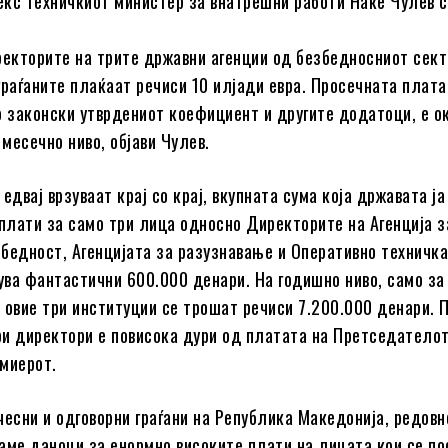
 екс техничкиот министер за внатрешни работи Наќе Чулев 
ректорите на трите државни агенции од безбедносниот сект
граѓаните плаќаат речиси 10 илјади евра. Просечната плата
о законски утврдениот коефициент и другите додатоци, е о
 месечно ниво, објави Чулев.
е едвај врзуваат крај со крај, вкупната сума која државата ја
 плати за само три лица односно Директорите на Агенција з
бедност, Агенцијата за разузнавање и Оперативно техничк
сува фантастични 600.000 денари. На годишно ниво, само за
 овие три институции се трошат речиси 7.200.000 денари. 
три директори е повисока дури од платата на Претседателот
миерот.
 чесни и одговорни граѓани на Република Македонија, редовн
аме даноци за енормно високите плати на лицата кои се по