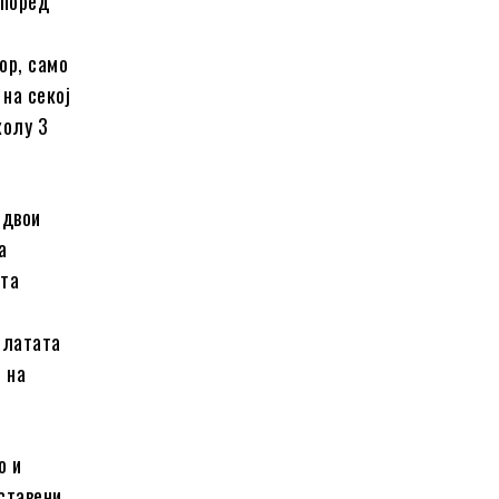
според
ор, само
 на секој
колу 3
 двои
а
ата
Платата
 на
о и
ставени