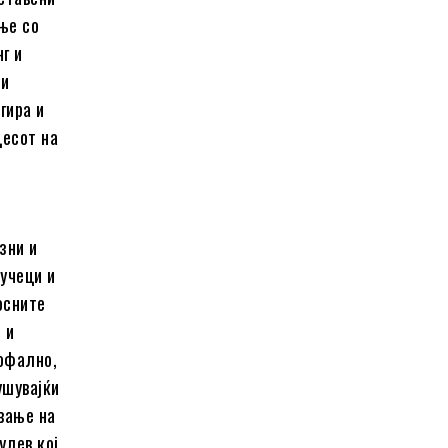
ње со
г и
 и
гира и
цесот на
зни и
ручеци и
осните
 и
рофално,
ушувајќи
вање на
улев кој