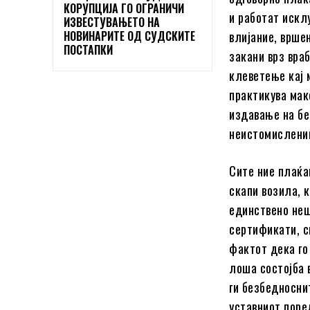
КОРУПЦИЈА ГО ОГРАНИЧИ
и работат искл
ИЗВЕСТУВАЊЕТО НА
НОВИНАРИТЕ ОД СУДСКИТЕ
влијание, врше
ПОСТАПКИ
закани врз вра
клеветење кај 
практикува мак
издавање на б
неистомислениц
Сите ние плаќа
скапи возила, 
единствено неш
сертификати, с
фактот дека го
лоша состојба 
ги безбедносни
уставниот поре