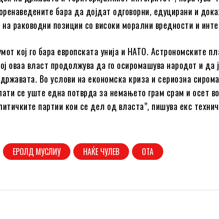
горенаведените бара да дојдат одговорни, едуцирани и док
на раководни позиции со високи морални вредности и инте
умот кој го бара европската унија и НАТО. Астрономските пл
кој оваа власт продолжува да го осиромашува народот и да 
 државата. Во услови на економска криза и сериозна сиром
лати се уште една потврда за немањето грам срам и осет в
литичките партии кои се дел од власта”, пишува екс техни
ЕРОЛД МУСЛИУ
НАЌЕ ЧУЛЕВ
ОТА