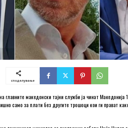
споделување
на главните македонски тајни служби ја чинат Македонија 
дишно само за плати без другите трошоци кои ги прават как