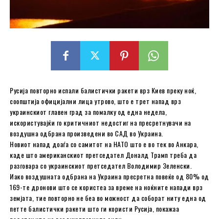
Русија повторно испали балистички ракети врз Киев преку ноќ,
соопштија официјални лица утрово, што е трет напад врз
украинскиот главен град за помалку од една недела,
искористувајќи го критичниот недостиг на пресретнувачи на
воздушна одбрана произведени во САД во Украина.
Новиот напад доаѓа со самитот на НАТО што е во тек во Анкара,
каде што американскиот претседател Доналд Трамп треба да
разговара со украинскиот претседател Володимир Зеленски.
Иако воздушната одбрана на Украина пресретна повеќе од 80% од
169-те дронови што се користеа за време на ноќните напади врз
земјата, тие повторно не беа во можност да соборат ниту една од
петте балистички ракети што ги користи Русија, покажаа