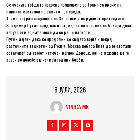
Се очекува тој да го покрене прашањето со Трамп за време на
нивниот состанок на самитот во среда.
Трамп, кој разговараше и со Зеленски и со рускиот претседател
Владимир Путин пред самитот, изјави во вторник во Анкара дека
верува оти војната може да се реши наскоро.
Путин изјави дека ќе продолжи со својата војна и покрај
растечките тешкотии за Русија. Москва побара Киев да го отстапи
остатокот од својот источен регион Донецк, кој не можеше да го
освои во повеќе од четири години борби.
8 ЈУЛИ, 2026
VINICA MK