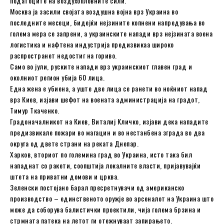
податоците на воздухопловните сили.
Москва ја засили својата воздушна војна врз Украина во
последните месеци, бидејќи нејзините копнени напредувања во
голема мера се запрени, а украинските напади врз нејзината воена
логистика и нафтена индустрија предизвикаа широко
распространет недостиг на гориво.
Само во јули, руските напади врз украинскиот главен град и
околниот регион убија 60 лица.
Една жена е убиена, а уште две лица се ранети во ноќниот напад
врз Киев, изјави шефот на воената администрација на градот,
Тимур Ткаченко.
Градоначалникот на Киев, Виталиј Кличко, изјави дека нападите
предизвикале пожари во магацин и во нестанбена зграда во два
округа од двете страни на реката Днепар.
Харков, вториот по големина град во Украина, исто така бил
нападнат со ракети, соопштија локалните власти, пријавувајќи
штета на приватни домови и црква.
Зеленски постојано барал пресретнувачи од американско
производство – единственото оружје во арсеналот на Украина што
може да соборува балистички проектили, чија голема брзина и
стрмната патека на летот ги отежнуваат запирањето.