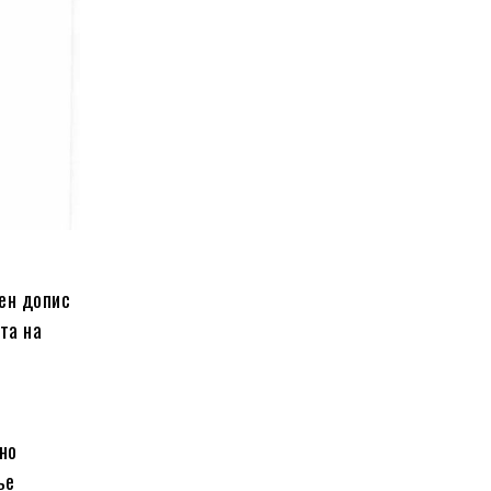
ен допис
та на
но
ње