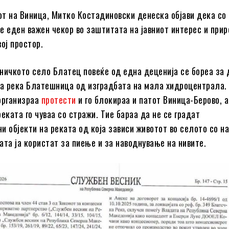
т на Виница, Митко Костадиновски денеска објави дека со 
е еден важен чекор во заштитата на јавниот интерес и при
ој простор.
ничкото село Блатец повеќе од една деценија се бореа за 
та река Блатешница од изградбата на мала хидроцентрала. 
организраа
протести
и го блокираа и патот Виница-Берово, а
еката го чуваа со стражи. Тие бараа да не се градат
и објекти на реката од која зависи животот во селото со н
ата ја користат за пиење и за наводнување на нивите.