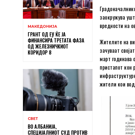
Градоначалнико
заокружува ушт
вредности на ов
МАКЕДОНИЈА
ГРАНТ ОД ЕУ ЌЕ ЈА
ФИНАНСИРА ТРЕТАТА ФАЗА
Жителите на ви
ОД ЖЕЛЕЗНИЧКИОТ
зачуваат своја
КОРИДОР 8
март годинава 
пристапот кон р
инфраструктурн
жители кои вод
СВЕТ
ВО АЛБАНИЈА,
СПЕЦИЈАЛНИОТ СУД ПРОТИВ