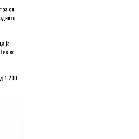
тоа се
родните
да ја
Тие во
ад 1.200