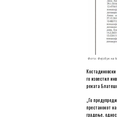
Фото: Фејсбук на 
Костадиновски 
го известил ин
реката Блатешн
„Го предупреди
престанокот на
градење, однос