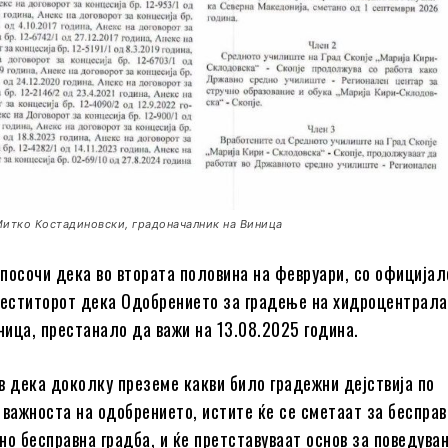
Митко Костадиновски, градоначалник на Виница
посочи дека во втората половина на февруари, со официјал
веститорот дека Одобрението за градење на хидроцентрала
ица, престанало да важи на 13.08.2025 година.
в дека доколку преземе какви било градежни дејствија по
 важноста на одобрението, истите ќе се сметаат за бесправ
но бесправна градба, и ќе претставуваат основ за поведува