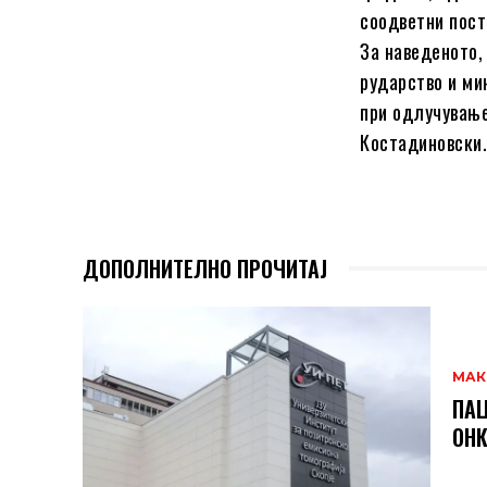
соодветни пост
За наведеното,
рударство и ми
при одлучување
Костадиновски
ДОПОЛНИТЕЛНО ПРОЧИТАЈ
МАК
ПАЦ
ОНК