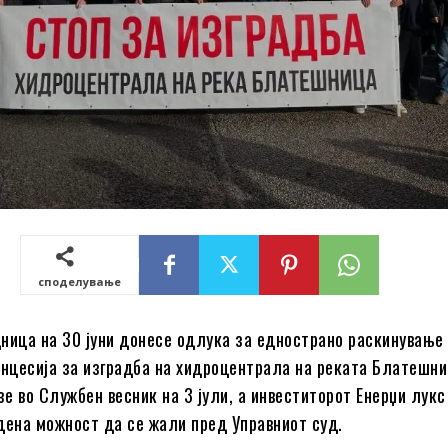
споделување
ница на 30 јуни донесе одлука за еднострано раскинување
онцесија за изградба на хидроцентрала на реката Блатешни
е во Службен весник на 3 јули, а инвеститорот Енерџи лукс
дена можност да се жали пред Управниот суд.