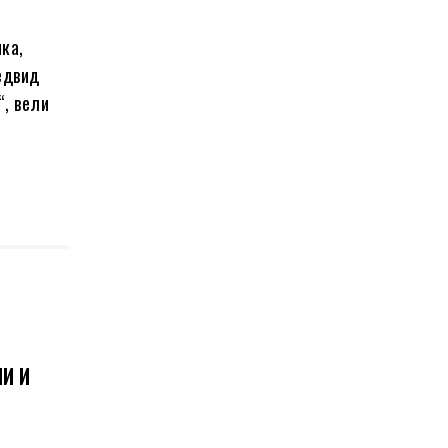
ика,
едвид
“, вели
И И