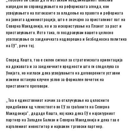
напредок во спроведувањето на реформската агенда, кон
усвојувањето на патоказите за владеење на правото и реформата
на јавната администрација, што е значајно за пристапниот пат на
Северна Македонија, но и за искористување на Планот за раст и
пристапувањето. Исто така, го поздравувам вашето целосно
усогласување со заедничката надворешна и безбедносна политика
на ЕУ“, рече тој.
Според Кошта, тоа е силен сигнал за стратегиската ориентација
на државата и за заедничките вредности што ги споделува со
Унијата, но нагласи дека усвојувањето на договорените уставни
измени останува клучен услов за формален почеток на
пристапните преговори.
„Тоа е единствениот начин за отклучување на целосните
придобивки од членството во ЕУ за граѓаните на Северна
Македонија“, додаде Кошта, кој кажа дека ЕУ е најсигурниот
партнер на Западен Балкан и Северна Македонија и дека таа е
најголемиот инвеститор и најважен трговски партнер.