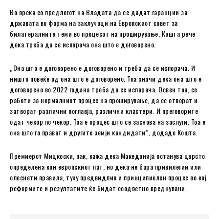
Во врска со предлогот на Владата да се дадат гаранции за
државата во форма на заклучоци на Европскиот совет за
билатералните теми во процесот на проширување, Кошта рече
дека треба да се испорача она што е договорено.
„Она што е договорено е договорено и треба да се испорача. И
ништо повеќе од она што е договорено. Тоа значи дека она што е
договорено во 2022 година треба да се испорача. Освен тоа, се
работи за нормалниот процес на проширување, да се отворат и
затворат различни поглавја, различни кластери. И преговорите
одат чекор по чекор. Тоа е процес што се заснова на заслуги. Тоа е
она што го прават и другите земји кандидати“, додаде Кошта.
Премиерот Мицкоски, пак, кажа дека Македонија останува цврсто
определена кон европскиот пат, но дека не бара привилегии или
олеснети правила, туку предвидлив и принципиелен процес во кој
реформите и резултатите ќе бидат соодветно вреднувани.