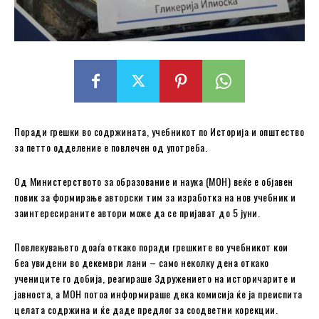
Поради грешки во содржината, учебникот по Историја и општество
за петто одделение е повлечен од употреба.
Од Министерството за образование и наука (МОН) веќе е објавен
повик за формирање авторски тим за изработка на нов учебник и
заинтересираните автори може да се пријават до 5 јуни.
Повлекувањето доаѓа откако поради грешките во учебникот кои
беа увидени во декември лани – само неколку дена откако
учениците го добија, реагираше Здружението на историчарите и
јавноста, а МОН потоа информираше дека комисија ќе ја преиспита
целата содржина и ќе даде предлог за соодветни корекции.