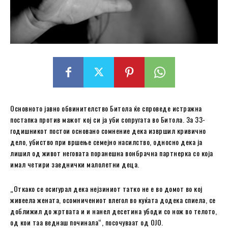
Основното јавно обвинителство Битола ќе спроведе истражна
постапка против мажот кој си ја уби сопругата во Битола. За 33-
годишникот постои основано сомнение дека извршил кривично
дело, убиство при вршење семејно насилство, односно дека ја
лишил од живот неговата поранешна вонбрачна партнерка со која
имал четири заеднички малолетни деца.
„Откако се осигурал дека нејзиниот татко не е во домот во кој
живеела жената, осомничениот влегол во куќата додека спиела, се
доближил до жртвата и и нанел десетина убоди со нож во телото,
од кои таа веднаш починала“, посочуваат од ОЈО.