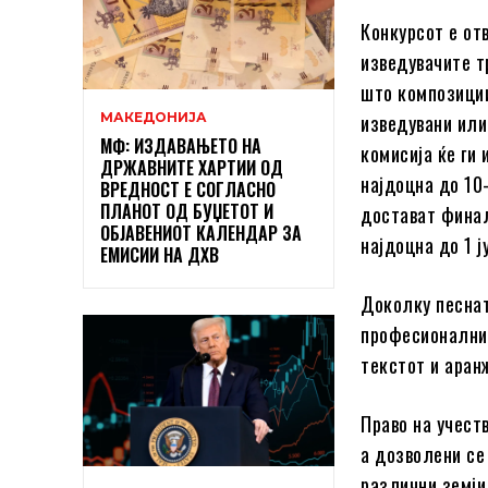
Конкурсот е от
изведувачите т
што композиции
МАКЕДОНИЈА
изведувани или
МФ: ИЗДАВАЊЕТО НА
комисија ќе ги
ДРЖАВНИТЕ ХАРТИИ ОД
најдоцна до 10
ВРЕДНОСТ Е СОГЛАСНО
ПЛАНОТ ОД БУЏЕТОТ И
достават финал
ОБЈАВЕНИОТ КАЛЕНДАР ЗА
најдоцна до 1 ј
ЕМИСИИ НА ДХВ
Доколку песнат
професионални 
текстот и аран
Право на учест
а дозволени се
различни земји