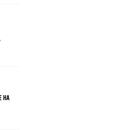
А
Е НА