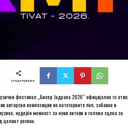
споделување
узички фестивал „Бисер Јадрана 2026“ официјално го отво
ови авторски композиции во категориите поп, забавна и
узика, нудејќи можност за нови хитови и голема сцена за
д целиот регион.