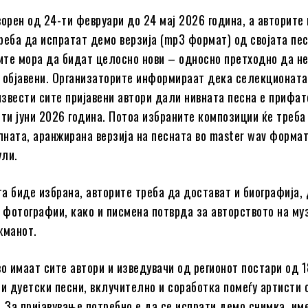
ворен од 24-ти февруари до 24 мај 2026 година, а авторите 
реба да испратат демо верзија (mp3 формат) од својата пес
те мора да бидат целосно нови – односно претходно да н
 објавени. Организаторите информираат дека селекционата
 извести сите пријавени автори дали нивната песна е прифа
-ти јуни 2026 година. Потоа избраните композиции ќе треба 
ната, аранжирана верзија на песната во master wav форма
ули.
а биде избрана, авторите треба да достават и биографија, 
фотографии, како и писмена потврда за авторството на му
жманот.
во имаат сите автори и изведувачи од регионот постари од 1
 и дуетски песни, вклучително и соработка помеѓу артисти 
. За пријавување потребно е да се испрати демо снимка, им