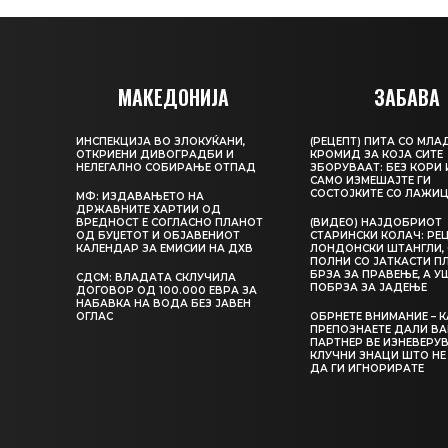
МАКЕДОНИЈА
ЗАБАВА
ИНСПЕКЦИЈА ВО ЗЛОКУЌАНИ,
(РЕЦЕПТ) ПИТА СО МЛА
ОТКРИЕНИ ДИВОГРАДБИ И
КРОМИД ЗА КОЈА СИТЕ
НЕЛЕГАЛНО СОБИРАЊЕ ОТПАД
ЗБОРУВААТ: БЕЗ КОРИ 
САМО ИЗМЕШАЈТЕ ГИ
СОСТОЈКИТЕ СО ЛАЖИ
МФ: ИЗДАВАЊЕТО НА
ДРЖАВНИТЕ ХАРТИИ ОД
ВРЕДНОСТ Е СОГЛАСНО ПЛАНОТ
(ВИДЕО) НАЈДОБРИОТ
ОД БУЏЕТОТ И ОБЈАВЕНИОТ
СТАРИНСКИ КОЛАЧ: РЕЦ
КАЛЕНДАР ЗА ЕМИСИИ НА ДХВ
ЛОНДОНСКИ ШТАНГЛИ, 
ПОЛНИ СО ЈАТКАСТИ П
БРЗА ЗА ПРАВЕЊЕ, А У
СДСМ: ВЛАДАТА СКЛУЧИЛА
ПОБРЗА ЗА ЈАДЕЊЕ
ДОГОВОР ОД 100.000 ЕВРА ЗА
НАБАВКА НА ВОДА БЕЗ ЈАВЕН
ОГЛАС
ОБРНЕТЕ ВНИМАНИЕ – 
ПРЕПОЗНАЕТЕ ДАЛИ В
ПАРТНЕР ВЕ ИЗНЕВЕРУВ
КЛУЧНИ ЗНАЦИ ШТО НЕ
ДА ГИ ИГНОРИРАТЕ