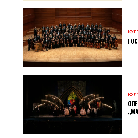
КУЛ
ГОС
КУЛ
ОПЕ
„МА