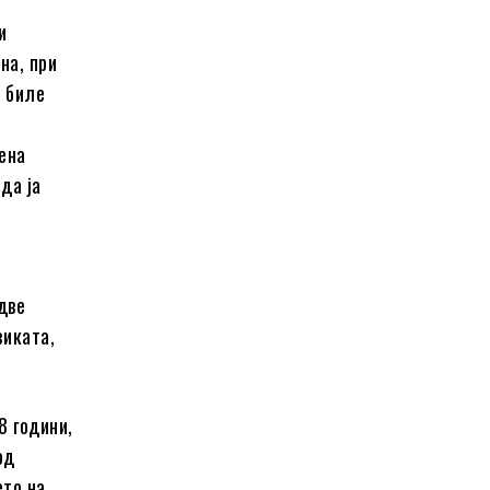
и
на, при
е биле
тена
да ја
т
две
зиката,
8 години,
од
ето на