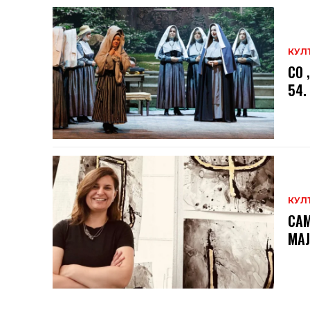
КУЛ
СО 
54.
КУЛ
САМ
МAЈ