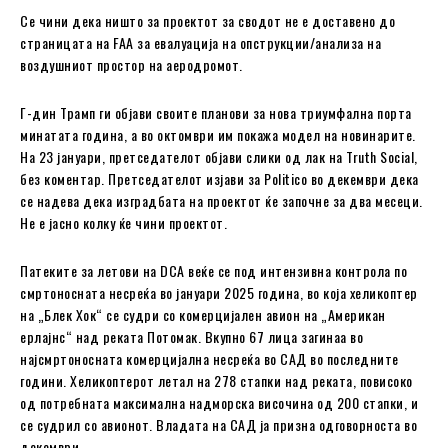
Се чини дека ништо за проектот за сводот не е доставено до
страницата на FAA за евалуација на опструкции/анализа на
воздушниот простор на аеродромот.
Г-дин Трамп ги објави своите планови за нова триумфална порта
минатата година, а во октомври им покажа модел на новинарите.
На 23 јануари, претседателот објави слики од лак на Truth Social,
без коментар. Претседателот изјави за Politico во декември дека
се надева дека изградбата на проектот ќе започне за два месеци.
Не е јасно колку ќе чини проектот.
Патеките за летови на DCA веќе се под интензивна контрола по
смртоносната несреќа во јануари 2025 година, во која хеликоптер
на „Блек Хок“ се судри со комерцијален авион на „Американ
ерлајнс“ над реката Потомак. Вкупно 67 лица загинаа во
најсмртоносната комерцијална несреќа во САД во последните
години. Хеликоптерот летал на 278 стапки над реката, повисоко
од потребната максимална надморска височина од 200 стапки, и
се судрил со авионот. Владата на САД ја призна одговорноста во
декември.