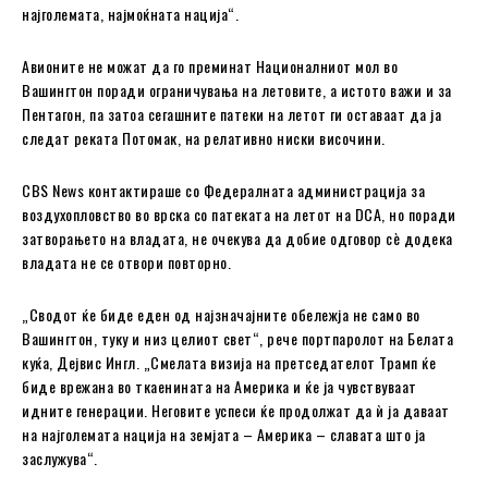
најголемата, најмоќната нација“.
Авионите не можат да го преминат Националниот мол во
Вашингтон поради ограничувања на летовите, а истото важи и за
Пентагон, па затоа сегашните патеки на летот ги оставаат да ја
следат реката Потомак, на релативно ниски височини.
CBS News контактираше со Федералната администрација за
воздухопловство во врска со патеката на летот на DCA, но поради
затворањето на владата, не очекува да добие одговор сè додека
владата не се отвори повторно.
„Сводот ќе биде еден од најзначајните обележја не само во
Вашингтон, туку и низ целиот свет“, рече портпаролот на Белата
куќа, Дејвис Ингл. „Смелата визија на претседателот Трамп ќе
биде врежана во ткаенината на Америка и ќе ја чувствуваат
идните генерации. Неговите успеси ќе продолжат да ѝ ја даваат
на најголемата нација на земјата – Америка – славата што ја
заслужува“.