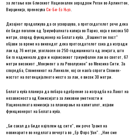
за летање кон блискиот Национален аеродром Реган во Арлингтон,
Вирџинија, пренесува
Си-Би-Ес Њуз
.
Дизајнот продолжува да се усовршува, а претседателот рече дека
ќе биде поголем од Триумфалната капија во Париз, која е висока 50
метри, според функционер на Белата куќа. „Вашингтон пост“
објави за време на викендот дека претседателот сака да изгради
лак од 76 метри, усогласен со 250-годишнината од земјата, што
би го надминало дури и највисокиот триумфален лак во светот, 67
метри високиот „Монумент а ла Револусион“ во Мексико Сити. За
споредба, Споменикот на Линколн, кој се наоѓа спроти Спомен-
мостот на потенцијалното место за лак, е висок 30 метри.
Белата куќа планира да побара одобрение за изградба на Лакот на
независноста од Комисијата за ликовни уметности и
Националната комисија за планирање на капиталот, изјави
функционерот на Белата куќа.
„Би сакал да биде најголем од сите“, им рече Трамп на
новинарите во неделата вечерта во „Ер Форс Уан“. „Ние сме