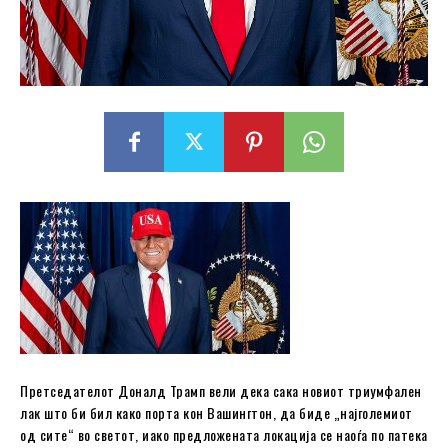
Претседателот Доналд Трамп вели дека сака новиот триумфален
лак што би бил како порта кон Вашингтон, да биде „најголемиот
од сите“ во светот, иако предложената локација се наоѓа по патека