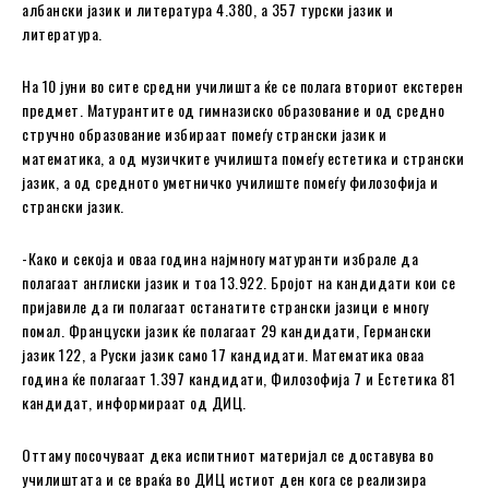
албански јазик и литература 4.380, а 357 турски јазик и
литература.
На 10 јуни во сите средни училишта ќе се полага вториот екстерен
предмет. Матурантите од гимназиско образование и од средно
стручно образование избираат помеѓу странски јазик и
математика, а од музичките училишта помеѓу естетика и странски
јазик, а од средното уметничко училиште помеѓу филозофија и
странски јазик.
-Како и секоја и оваа година најмногу матуранти избрале да
полагаат англиски јазик и тоа 13.922. Бројот на кандидати кои се
пријавиле да ги полагаат останатите странски јазици е многу
помал. Француски јазик ќе полагаат 29 кандидати, Германски
јазик 122, а Руски јазик само 17 кандидати. Математика оваа
година ќе полагаат 1.397 кандидати, Филозофија 7 и Естетика 81
кандидат, информираат од ДИЦ.
Оттаму посочуваат дека испитниот материјал се доставува во
училиштата и се враќа во ДИЦ истиот ден кога се реализира