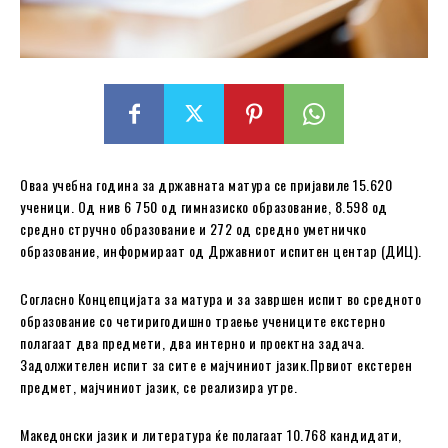
Оваа учебна година за државната матура се пријавиле 15.620
ученици. Од нив 6 750 од гимназиско образование, 8.598 од
средно стручно образование и 272 од средно уметничко
образование, информираат од Државниот испитен центар (ДИЦ).
Согласно Концепцијата за матура и за завршен испит во средното
образование со четиригодишно траење учениците екстерно
полагаат два предмети, два интерно и проектна задача.
Задолжителен испит за сите е мајчиниот јазик.Првиот екстерен
предмет, мајчиниот јазик, се реализира утре.
Македонски јазик и литература ќе полагаат 10.768 кандидати,