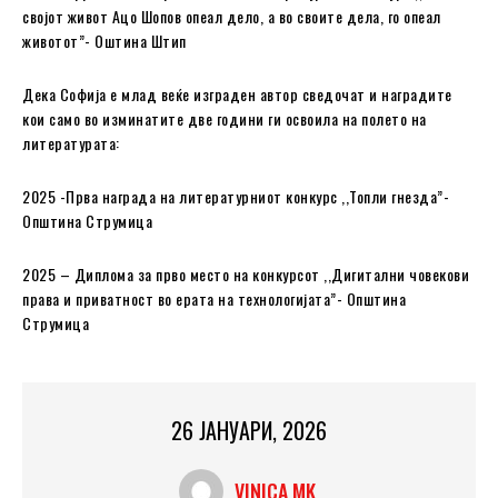
својот живот Ацо Шопов опеал дело, а во своите дела, го опеал
животот”- Оштина Штип
Дека Софија е млад веќе изграден автор сведочат и наградите
кои само во изминатите две години ги освоила на полето на
литературата:
2025 -Прва награда на литературниот конкурс ,,Топли гнезда”-
Општина Струмица
2025 – Диплома за прво место на конкурсот ,,Дигитални човекови
права и приватност во ерата на технологијата”- Општина
Струмица
26 ЈАНУАРИ, 2026
VINICA MK