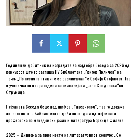
Годинашен добитник на наградата за најдобра беседа за 2026 од
конкурсот што го распиша НУ Библиотека „Григор Прличев“ на
тема: „По песната птиците се разликуваат“е Софија Стојанова. Таа
е ученичка во втора година во гимназијата „Јане Сандански“во
Струмица.
Нејзината беседа беше под шифра „Тивериопол“, таа го докажа
авторството, а Библиотеката доби потврда и од нејзината
професорка по македонски јазик и литература Боркица Филева.
2025 – Диплома за прво место на литературниот конкурс ,,Со