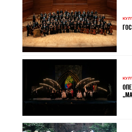
КУЛ
ГОС
КУЛ
ОПЕ
„МА