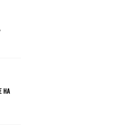
А
Е НА