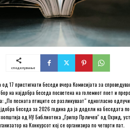
споделување
а од 17 пристигнати беседи вчера Комисијата за спроведува
збор на најдобра беседа посветена на големиот поет и прер
а: „По песната птиците се разликуваат“ едногласно одлучи
ајдобра беседа за 2026 година да ја додели на беседата п
соопштија од НУ Библиотека „Григор Прличев“ од Охрид, ус
ганизатор на Конкурсот кој се организира по четврти пат.