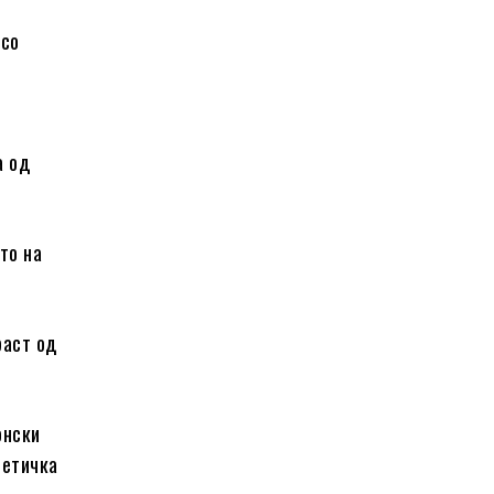
 со
а од
то на
раст од
онски
 етичка