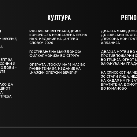
КУЛТУРА
РЕГИО
Д
РАСПИШАН МЕЃУНАРОДНИОТ
ДВАЈЦА МАКЕДОНС
КОНКУРС ЗА НЕОБЈАВЕНА ПЕСНА
ДРЖАВЈАНИ ПРОГЛ
И МЕСЕЊЕ,
НА 9. ИЗДАНИЕ НА „АНТЕВО
„ПЕРСОНА НОН ГРАТ
СЛОВО“ 2026
АЛБАНИЈА
ЦА
ГОСТУВАЊЕ НА МАКЕДОНСКА
ДВАЈЦА МРТВИ ВО 
ФИЛХАРМОНИЈА ВО СТРУГА
ПРОТИВПОЖАРНИ Х
ЕПТ ЗА
ВО ГРЦИЈА, ОГНОТ 
СОЧНИ И
ЗАКАНУВА НА ГРАД
ОПЕРАТА „ТОСКА“ НА 16 МАЈ ВО
ЛОДОВИ –
РАМКИТЕ НА 54. ИЗДАНИЕ НА
ШТЕ
„МАЈСКИ ОПЕРСКИ ВЕЧЕРИ“
НА СПИСОКОТ НА Ч
30 СТАРИ ЛИЦА, Н
НА КАДАР ИМ ГИ З
КАКО ДА
ВРАТИТЕ НА ДОМОТ
АШИОТ
ВО КУМАНОВО
А:
 ТРЕБА