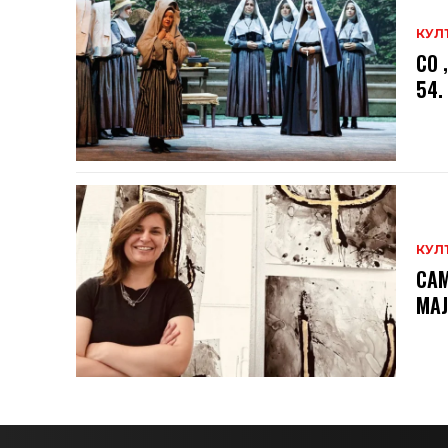
КУЛ
СО 
54.
КУЛ
САМ
МAЈ