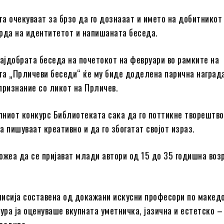
а очекуваат за брзо да го дознааат и името на добитникот
рда на идентитетот и напишаната беседа.
најдобрата беседа на почетокот на февруари во рамките на
а „Прличеви беседи“ ќе му биде доделена парична наград
признание со ликот на Прличев.
ниот конкурс Библиотеката сака да го поттикне творештво
а пишуваат креативно и да го збогатат својот израз.
ожеа да се пријават млади автори од 15 до 35 годишна воз
исија составена од докажани искусни професори по макед
тура ја оценуваше вкупната уметничка, јазична и естетско –