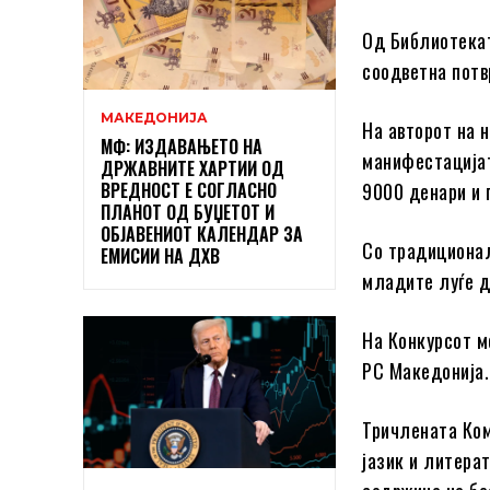
Од Библиотекат
соодветна потв
МАКЕДОНИЈА
На авторот на 
МФ: ИЗДАВАЊЕТО НА
манифестацијат
ДРЖАВНИТЕ ХАРТИИ ОД
ВРЕДНОСТ Е СОГЛАСНО
9000 денари и 
ПЛАНОТ ОД БУЏЕТОТ И
ОБЈАВЕНИОТ КАЛЕНДАР ЗА
Со традиционал
ЕМИСИИ НА ДХВ
младите луѓе д
На Конкурсот м
РС Македонија.
Тричлената Ком
јазик и литера