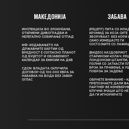
МАКЕДОНИЈА
ЗАБАВА
ИНСПЕКЦИЈА ВО ЗЛОКУЌАНИ,
(РЕЦЕПТ) ПИТА СО МЛА
ОТКРИЕНИ ДИВОГРАДБИ И
КРОМИД ЗА КОЈА СИТЕ
НЕЛЕГАЛНО СОБИРАЊЕ ОТПАД
ЗБОРУВААТ: БЕЗ КОРИ 
САМО ИЗМЕШАЈТЕ ГИ
СОСТОЈКИТЕ СО ЛАЖИ
МФ: ИЗДАВАЊЕТО НА
ДРЖАВНИТЕ ХАРТИИ ОД
ВРЕДНОСТ Е СОГЛАСНО ПЛАНОТ
(ВИДЕО) НАЈДОБРИОТ
ОД БУЏЕТОТ И ОБЈАВЕНИОТ
СТАРИНСКИ КОЛАЧ: РЕЦ
КАЛЕНДАР ЗА ЕМИСИИ НА ДХВ
ЛОНДОНСКИ ШТАНГЛИ, 
ПОЛНИ СО ЈАТКАСТИ П
БРЗА ЗА ПРАВЕЊЕ, А У
СДСМ: ВЛАДАТА СКЛУЧИЛА
ПОБРЗА ЗА ЈАДЕЊЕ
ДОГОВОР ОД 100.000 ЕВРА ЗА
НАБАВКА НА ВОДА БЕЗ ЈАВЕН
ОГЛАС
ОБРНЕТЕ ВНИМАНИЕ – 
ПРЕПОЗНАЕТЕ ДАЛИ В
ПАРТНЕР ВЕ ИЗНЕВЕРУВ
КЛУЧНИ ЗНАЦИ ШТО НЕ
ДА ГИ ИГНОРИРАТЕ