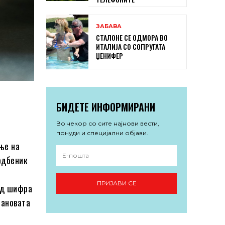
ЗАБАВА
СТАЛОНЕ СЕ ОДМОРА ВО
ИТАЛИЈА СО СОПРУГАТА
ЏЕНИФЕР
БИДЕТЕ ИНФОРМИРАНИ
Во чекор со сите најнови вести,
понуди и специјални објави.
ње на
одбеник
ПРИЈАВИ СЕ
од шифра
тановата