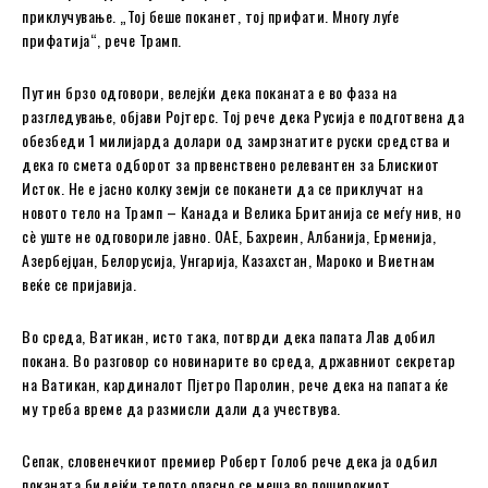
приклучување. „Тој беше поканет, тој прифати. Многу луѓе
прифатија“, рече Трамп.
Путин брзо одговори, велејќи дека поканата е во фаза на
разгледување, објави Ројтерс. Тој рече дека Русија е подготвена да
обезбеди 1 милијарда долари од замрзнатите руски средства и
дека го смета одборот за првенствено релевантен за Блискиот
Исток. Не е јасно колку земји се поканети да се приклучат на
новото тело на Трамп – Канада и Велика Британија се меѓу нив, но
сè уште не одговориле јавно. ОАЕ, Бахреин, Албанија, Ерменија,
Азербејџан, Белорусија, Унгарија, Казахстан, Мароко и Виетнам
веќе се пријавија.
Во среда, Ватикан, исто така, потврди дека папата Лав добил
покана. Во разговор со новинарите во среда, државниот секретар
на Ватикан, кардиналот Пјетро Паролин, рече дека на папата ќе
му треба време да размисли дали да учествува.
Сепак, словенечкиот премиер Роберт Голоб рече дека ја одбил
поканата бидејќи телото опасно се меша во поширокиот