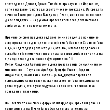
претседател Доналд Трамп. Тие ќе се приклучат на Израел, кој
исто така јавно го потврди своето учество претходно. Во средата
вечерта Трамп рече дека Владимир Путин, исто така, се согласил
да се придружи – но рускиот претседател рече дека неговата
земја сè уште ја проучува поканата.
Првично се сметаше дека одборот ќе има за цел да помогне во
завршувањето на двегодишната војна меѓу Израел и Хамас во Газа
и да ја надгледува реконструкцијата. Но, неговата предложена
повелба не ја споменува палестинската територија и се чини дека
е дизајнирана да ги замени функциите на ОН.
Сепак, Саудиска Арабија рече дека групата земји со муслиманско
мнозинство – Саудиска Арабија, Турција, Египет, Јордан,
Индонезија, Пакистан и Катар – ја поддржуваат целта за
консолидирање на траен прекин на огнот во Газа, поддршка на
реконструкцијата и унапредување на она што го опишаа како
праведен и траен мир.
На Светскиот економски форум во Швајцарија, Трамп им рече на
новинарите дека Путин ја прифатил неговата покана за