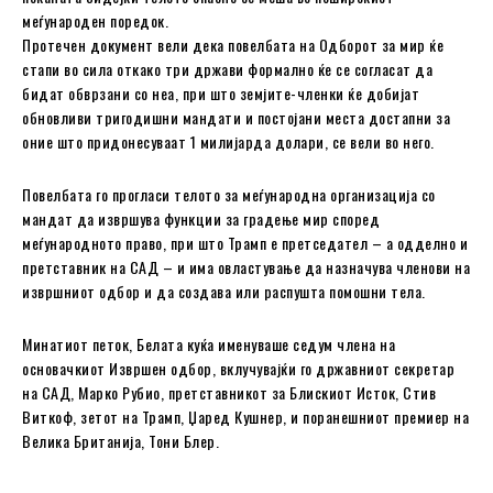
меѓународен поредок.
Протечен документ вели дека повелбата на Одборот за мир ќе
стапи во сила откако три држави формално ќе се согласат да
бидат обврзани со неа, при што земјите-членки ќе добијат
обновливи тригодишни мандати и постојани места достапни за
оние што придонесуваат 1 милијарда долари, се вели во него.
Повелбата го прогласи телото за меѓународна организација со
мандат да извршува функции за градење мир според
меѓународното право, при што Трамп е претседател – а одделно и
претставник на САД – и има овластување да назначува членови на
извршниот одбор и да создава или распушта помошни тела.
Минатиот петок, Белата куќа именуваше седум члена на
основачкиот Извршен одбор, вклучувајќи го државниот секретар
на САД, Марко Рубио, претставникот за Блискиот Исток, Стив
Виткоф, зетот на Трамп, Џаред Кушнер, и поранешниот премиер на
Велика Британија, Тони Блер.