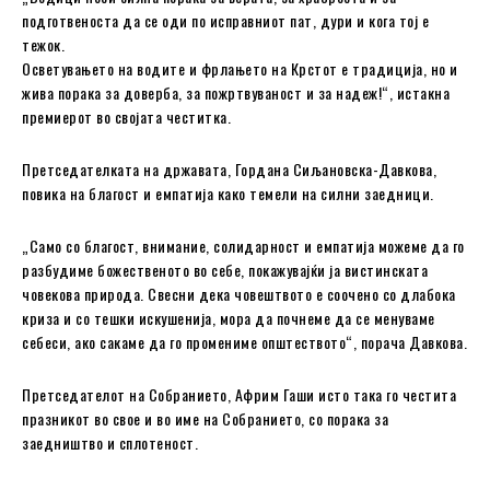
подготвеноста да се оди по исправниот пат, дури и кога тој е
тежок.
Осветувањето на водите и фрлањето на Крстот е традиција, но и
жива порака за доверба, за пожртвуваност и за надеж!“, истакна
премиерот во својата честитка.
Претседателката на државата, Гордана Сиљановска-Давкова,
повика на благост и емпатија како темели на силни заедници.
„Само со благост, внимание, солидарност и емпатија можеме да го
разбудиме божественото во себе, покажувајќи ја вистинската
човекова природа. Свесни дека човештвото е соочено со длабока
криза и со тешки искушенија, мора да почнеме да се менуваме
себеси, ако сакаме да го промениме општеството“, порача Давкова.
Претседателот на Собранието, Африм Гаши исто така го честита
празникот во свое и во име на Собранието, со порака за
заедништво и сплотеност.