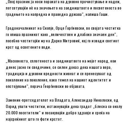
„Овој празник ја носи пораката на духовно прочистување и надеж,
потсетувајќи нѐ на значењето на заедништвото и посветеноста во
градењето на напредна и праведна држава“, напиша Гаши.
Градоначалникот на Скопје, Орце Ѓорѓиевски, во својата честитка
го опиша празникот како „величествен и длабоко значаен ден“,
посебно честитајќи му на Дарко Митровиќ, кој го извади светиот
крст од осветените води.
„Масовноста, сплотеноста и заедништвото на мојот народ, кои
денес јасно ги сведочиме, се силен доказ дека нашата вера,
традиција и духовни вредности живеат и се пренесуваат од
поколение на поколение, како темел на нашиот идентитет и
опстојување“, порача Ѓеорѓиевски во објавата.
Заменик-претседателот на Владата, Александар Николоски, од
Охрид упати честитки, истакнувајќи дека градот „блесна со околу
20.000 посетители“ и посакувајќи добро здравје и среќа на
најсреќниот што го фати крстот.