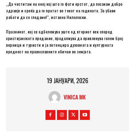
„Да честитам на оној кој што го фати крстот, да посакам добро
здравје и среќа да го пратат во текот на годината. За убави
работи да се гледаме!“, истакна Нилолоски.
Празникот, кој се одбележува уште од вториот век според
христијанското предание, продолжува да привлекува голем број
верници и туристи и ја потенцира духовната и културната
вредност на православните обичаи во земјата.
19 ЈАНУАРИ, 2026
VINICA MK