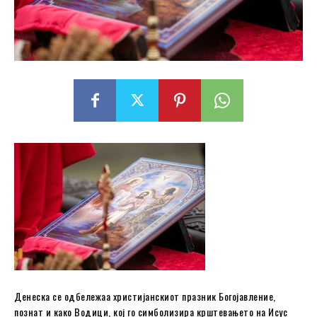
Денеска се одбележаа христијанскиот празник Богојавление,
познат и како Водици, кој го симболизира крштевањето на Исус