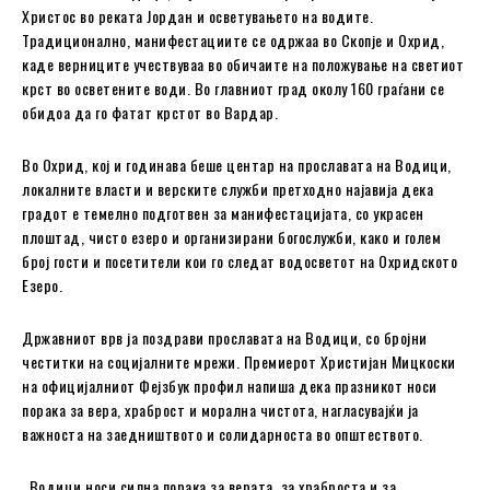
Христос во реката Јордан и осветувањето на водите.
Традиционално, манифестациите се одржаа во Скопје и Охрид,
каде верниците учествуваа во обичаите на положување на светиот
крст во осветените води. Во главниот град околу 160 граѓани се
обидоа да го фатат крстот во Вардар.
Во Охрид, кој и годинава беше центар на прославата на Водици,
локалните власти и верските служби претходно најавија дека
градот е темелно подготвен за манифестацијата, со украсен
плоштад, чисто езеро и организирани богослужби, како и голем
број гости и посетители кои го следат водосветот на Охридското
Езеро.
Државниот врв ја поздрави прославата на Водици, со бројни
честитки на социјалните мрежи. Премиерот Христијан Мицкоски
на официјалниот Фејзбук профил напиша дека празникот носи
порака за вера, храброст и морална чистота, нагласувајќи ја
важноста на заедништвото и солидарноста во општеството.
„Водици носи силна порака за верата, за храброста и за