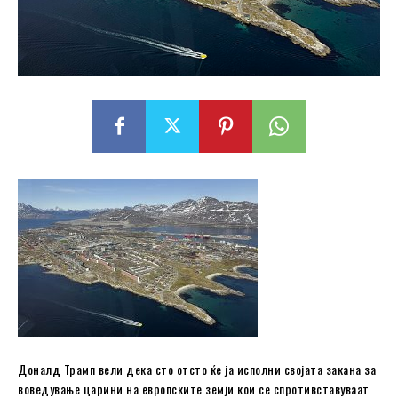
Доналд Трамп вели дека сто отсто ќе ја исполни својата закана за
воведување царини на европските земји кои се спротивставуваат