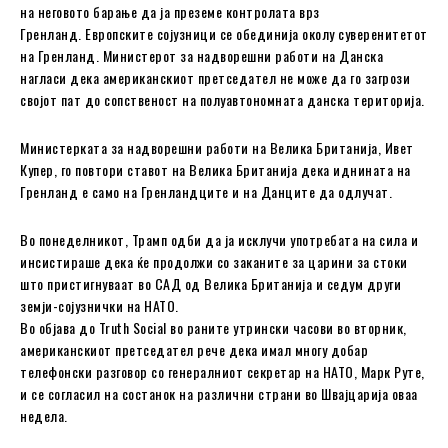
на неговото барање да ја преземе контролата врз
Гренланд. Европските сојузници се обединија околу суверенитетот
на Гренланд. Министерот за надворешни работи на Данска
нагласи дека американскиот претседател не може да го загрози
својот пат до сопственост на полуавтономната данска територија.
Министерката за надворешни работи на Велика Британија, Ивет
Купер, го повтори ставот на Велика Британија дека иднината на
Гренланд е само на Гренландците и на Данците да одлучат.
Во понеделникот, Трамп одби да ја исклучи употребата на сила и
инсистираше дека ќе продолжи со заканите за царини за стоки
што пристигнуваат во САД од Велика Британија и седум други
земји-сојузнички на НАТО.
Во објава до Truth Social во раните утрински часови во вторник,
американскиот претседател рече дека имал многу добар
телефонски разговор со генералниот секретар на НАТО, Марк Руте,
и се согласил на состанок на различни страни во Швајцарија оваа
недела.