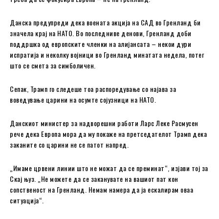
Данска предупреди дека воената акција на САД во Гренланд би
значела крај на НАТО. Во последниве денови, Гренланд доби
поддршка од европските членки на алијансата – некои дури
испратија и неколку војници во Гренланд минатата недела, потег
што се смета за симболичен.
Сепак, Трамп го следеше тоа распоредување со најава за
воведување царини на осумте сојузници на НАТО.
Данскиот министер за надворешни работи Ларс Леке Расмусен
рече дека Европа мора да му покаже на претседателот Трамп дека
заканите со царини не се патот напред.
„Имаме црвени линии што не можат да се преминат“, изјави тој за
Скај њуз. „Не можете да се заканувате на вашиот пат кон
сопственост на Гренланд. Немам намера да ја ескалирам оваа
ситуација“.