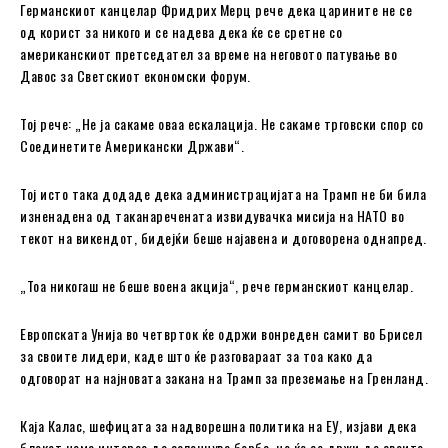
Германскиот канцелар Фридрих Мерц рече дека царините не се
од корист за никого и се надева дека ќе се сретне со
американскиот претседател за време на неговото патување во
Давос за Светскиот економски форум.
Тој рече: „Не ја сакаме оваа ескалација. Не сакаме трговски спор со
Соединетите Американски Држави“.
Тој исто така додаде дека администрацијата на Трамп не би била
изненадена од таканаречената извидувачка мисија на НАТО во
текот на викендот, бидејќи беше најавена и договорена однапред.
„Тоа никогаш не беше воена акција“, рече германскиот канцелар.
Европската Унија во четврток ќе одржи вонреден самит во Брисел
за своите лидери, каде што ќе разговараат за тоа како да
одговорат на најновата закана на Трамп за преземање на Гренланд.
Каја Калас, шефицата за надворешна политика на ЕУ, изјави дека
блокот нема интерес да започнува борба, но ќе се држи до своите