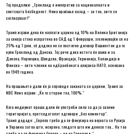
Тој продолжи: „Гренланд е императив за националната и
светската безбедност. Нема враќање назад – за тоа, сите се
согласуваат!“
Трамп изјави дека ќе наплати царина од 10% на Велика Британија
за секоја стока испратена во САД од 1 февруари, зголемувајќи се на
25% од 1 јуни, сè додека не се постигне договор Вашингтон да го
купи Гренланд од Данска. Тој рече дека истото ќе важи и за
Данска, Норвешка, Шведска, Франција, Германија, Холандија и
Финска – сите членки на одбранбената алијанса НАТО, основана
во 1949 година.
На прашањето дали ќе ја спроведе заканата со царини, Трамп за
NBC News изјави: „Ќе го сторам тоа, 100%.“
Кога медиумот праша дали ќе употреби сила за да ја заземе
територијата, претседателот одговори „без коментар“.
Трамп додаде: „Европа треба да се фокусира на војната со Русија
и Украина затоа што, искрено, гледате што им донесе тоа… На тоа
треба да се фокусира Европа – не на Гренланд.“