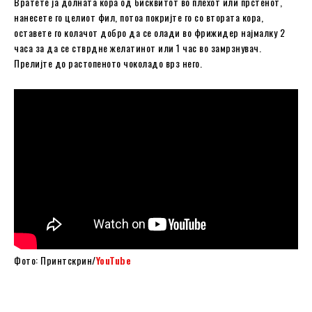
Вратете ја долната кора од бисквитот во плехот или прстенот,
нанесете го целиот фил, потоа покријте го со втората кора,
оставете го колачот добро да се олади во фрижидер најмалку 2
часа за да се стврдне желатинот или 1 час во замрзнувач.
Прелијте до растопеното чоколадо врз него.
Фото: Принтскрин/
YouTube