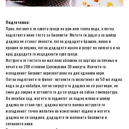
Подготовка:
Прво, потопете ги сувото грозје во рум или топла вода, а потоа
подгответе меко тесто за бисквити: Матете ги јајцата со шеќер
додека не станат пенасти, потоа додадете брашно, какао и
прашок за пециво, потоа додадете масло и јогурт во смесата и на
крај додадете го исцеденоти суво грозје.
Истурете го тестото во мал плех обложен со хартија за печење и
печете на 200 степени Целзиусови 30 минути. Исечете го
изладениот бисквит хоризонтално на две еднакви кори.
Потоа подгответе го филот: потопете го желатинот во 50 мл ладна
вода за да набабри, потоа загрејте го додека не се раствори, не
смее да зоврие и оставете го да се олади на собна температура.
Во посебен сад, матете го пудингот со ладно млеко и шеќер
додека не стане густ, додека матите полека истурете го
изладениот течен желатин во изматениот пудинг и матете
додека не се соедини, додадете ги мелените бисквити и
сечканото киви.