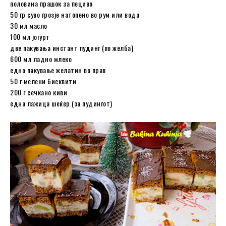
половина прашок за пециво
50 гр суво грозје натопено во рум или вода
30 мл масло
100 мл јогурт
две пакувања инстант пудинг (по желба)
600 мл ладно млеко
едно пакување желатин во прав
50 г мелени бисквити
200 г сечкано киви
една лажица шеќер (за пудингот)