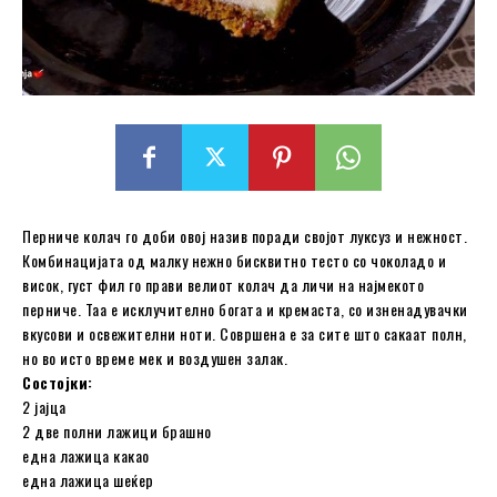
Перниче колач го доби овој назив поради својот луксуз и нежност.
Комбинацијата од малку нежно бисквитно тесто со чоколадо и
висок, густ фил го прави велиот колач да личи на најмекото
перниче. Таа е исклучително богата и кремаста, со изненадувачки
вкусови и освежителни ноти. Совршена е за сите што сакаат полн,
но во исто време мек и воздушен залак.
Состојки:
2 јајца
2 две полни лажици брашно
една лажица какао
една лажица шеќер