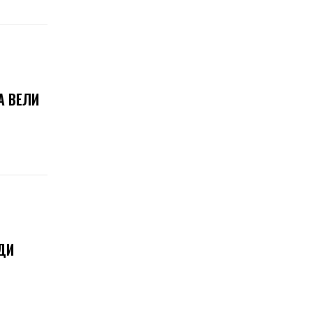
А ВЕЛИ
ДИ