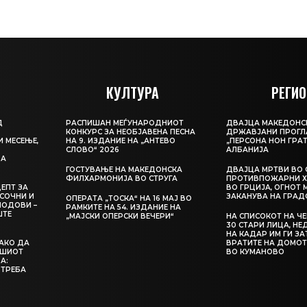
КУЛТУРА
РЕГИО
Д
РАСПИШАН МЕЃУНАРОДНИОТ
ДВАЈЦА МАКЕДОНС
КОНКУРС ЗА НЕОБЈАВЕНА ПЕСНА
ДРЖАВЈАНИ ПРОГЛ
И МЕСЕЊЕ,
НА 9. ИЗДАНИЕ НА „АНТЕВО
„ПЕРСОНА НОН ГРАТ
СЛОВО“ 2026
АЛБАНИЈА
ЦА
ГОСТУВАЊЕ НА МАКЕДОНСКА
ДВАЈЦА МРТВИ ВО 
ФИЛХАРМОНИЈА ВО СТРУГА
ПРОТИВПОЖАРНИ Х
ЕПТ ЗА
ВО ГРЦИЈА, ОГНОТ 
СОЧНИ И
ЗАКАНУВА НА ГРАД
ОПЕРАТА „ТОСКА“ НА 16 МАЈ ВО
ЛОДОВИ –
РАМКИТЕ НА 54. ИЗДАНИЕ НА
ШТЕ
„МАЈСКИ ОПЕРСКИ ВЕЧЕРИ“
НА СПИСОКОТ НА Ч
30 СТАРИ ЛИЦА, Н
НА КАДАР ИМ ГИ З
КАКО ДА
ВРАТИТЕ НА ДОМОТ
АШИОТ
ВО КУМАНОВО
А:
 ТРЕБА