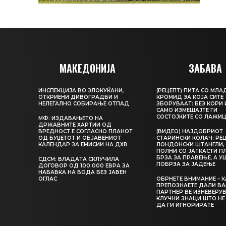
МАКЕДОНИЈА
ЗАБАВА
ИНСПЕКЦИЈА ВО ЗЛОКУЌАНИ,
(РЕЦЕПТ) ПИТА СО МЛА
ОТКРИЕНИ ДИВОГРАДБИ И
КРОМИД ЗА КОЈА СИТЕ
НЕЛЕГАЛНО СОБИРАЊЕ ОТПАД
ЗБОРУВААТ: БЕЗ КОРИ 
САМО ИЗМЕШАЈТЕ ГИ
СОСТОЈКИТЕ СО ЛАЖИ
МФ: ИЗДАВАЊЕТО НА
ДРЖАВНИТЕ ХАРТИИ ОД
ВРЕДНОСТ Е СОГЛАСНО ПЛАНОТ
(ВИДЕО) НАЈДОБРИОТ
ОД БУЏЕТОТ И ОБЈАВЕНИОТ
СТАРИНСКИ КОЛАЧ: РЕЦ
КАЛЕНДАР ЗА ЕМИСИИ НА ДХВ
ЛОНДОНСКИ ШТАНГЛИ, 
ПОЛНИ СО ЈАТКАСТИ П
БРЗА ЗА ПРАВЕЊЕ, А У
СДСМ: ВЛАДАТА СКЛУЧИЛА
ПОБРЗА ЗА ЈАДЕЊЕ
ДОГОВОР ОД 100.000 ЕВРА ЗА
НАБАВКА НА ВОДА БЕЗ ЈАВЕН
ОГЛАС
ОБРНЕТЕ ВНИМАНИЕ – 
ПРЕПОЗНАЕТЕ ДАЛИ В
ПАРТНЕР ВЕ ИЗНЕВЕРУВ
КЛУЧНИ ЗНАЦИ ШТО НЕ
ДА ГИ ИГНОРИРАТЕ