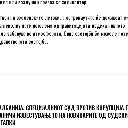
ило или воздушен превоз со хеликоптер.
ствен на вселенските летови, а астронаутите ќе доживеат с
а неколку пати поголема од гравитацијата додека нивното
ло забавува во атмосферата. Овие состојби би можеле пот
дравствената состојба.
Т
АЛБАНИЈА, СПЕЦИЈАЛНИОТ СУД ПРОТИВ КОРУПЦИЈА 
АНИЧИ ИЗВЕСТУВАЊЕТО НА НОВИНАРИТЕ ОД СУДСКИ
ТАПКИ