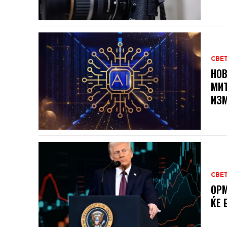
СВЕ
НОВ
МИТ
ИЗМ
СВЕ
ОРМ
ЌЕ 