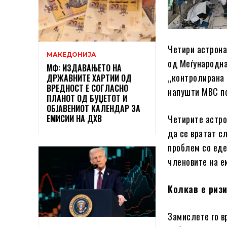
Четири астрона
МАКЕДОНИЈА
од Меѓународна
МФ: ИЗДАВАЊЕТО НА
„контролирана 
ДРЖАВНИТЕ ХАРТИИ ОД
ВРЕДНОСТ Е СОГЛАСНО
напушти МВС по
ПЛАНОТ ОД БУЏЕТОТ И
ОБЈАВЕНИОТ КАЛЕНДАР ЗА
ЕМИСИИ НА ДХВ
Четирите астро
да се вратат с
проблем со еде
членовите на е
Колкав е ризи
Замислете го в