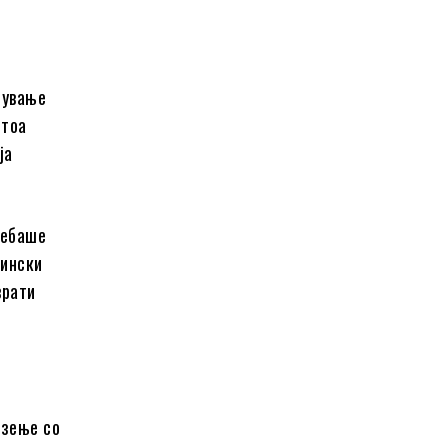
нување
 тоа
ја
ребаше
цински
врати
озење со