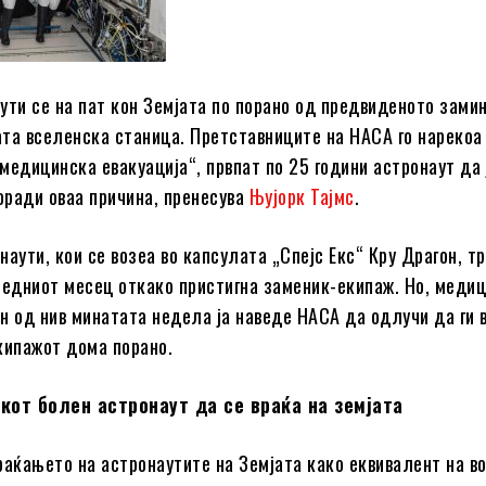
ути се на пат кон Земјата по порано од предвиденото зами
та вселенска станица. Претставниците на НАСА го нарекоа
медицинска евакуација“, првпат по 25 години астронаут да 
ради оваа причина, пренесува
Њујорк Тајмс
.
наути, кои се возеа во капсулата „Спејс Екс“ Кру Драгон, т
ледниот месец откако пристигна заменик-екипаж. Но, меди
н од нив минатата недела ја наведе НАСА да одлучи да ги 
кипажот дома порано.
кот болен астронаут да се враќа на земјата
раќањето на астронаутите на Земјата како еквивалент на в