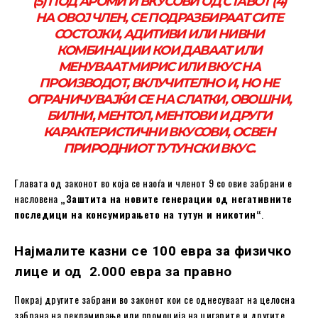
(5) ПОД АРОМИ И ВКУСОВИ ОД СТАВОТ (4)
НА ОВОЈ ЧЛЕН, СЕ ПОДРАЗБИРААТ СИТЕ
СОСТОЈКИ, АДИТИВИ ИЛИ НИВНИ
КОМБИНАЦИИ КОИ ДАВААТ ИЛИ
МЕНУВААТ МИРИС ИЛИ ВКУС НА
ПРОИЗВОДОТ, ВКЛУЧИТЕЛНО И, НО НЕ
ОГРАНИЧУВАЈЌИ СЕ НА СЛАТКИ, ОВОШНИ,
БИЛНИ, МЕНТОЛ, МЕНТОВИ И ДРУГИ
КАРАКТЕРИСТИЧНИ ВКУСОВИ, ОСВЕН
ПРИРОДНИОТ ТУТУНСКИ ВКУС.
Главата од законот во која се наоѓа и членот 9 со овие забрани е
насловена
„Заштита на новите генерации од негативните
последици на консумирањето на тутун и никотин“
.
Најмалите казни се 100 евра за физичко
лице и од 2.000 евра за правно
Покрај другите забрани во законот кои се однесуваат на целосна
забрана на рекламирање или промоција на цигарите и другите