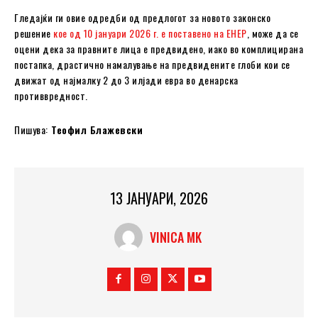
Гледајќи ги овие одредби од предлогот за новото законско
решение
кое од 10 јануари 2026 г. е поставено на ЕНЕР
, може да се
оцени дека за правните лица е предвидено, иако во комплицирана
постапка, драстично намалување на предвидените глоби кои се
движат од најмалку 2 до 3 илјади евра во денарска
противвредност.
Пишува:
Теофил Блажевски
13 ЈАНУАРИ, 2026
VINICA MK