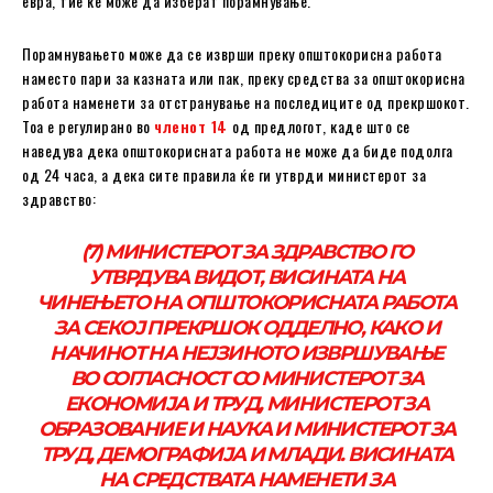
евра, тие ќе може да изберат порамнување.
Порамнувањето може да се изврши преку општокорисна работа
наместо пари за казната или пак, преку средства за општокорисна
работа наменети за отстранување на последиците од прекршокот.
Тоа е регулирано во
членот 14
од предлогот, каде што се
наведува дека општокорисната работа не може да биде подолга
од 24 часа, а дека сите правила ќе ги утврди министерот за
здравство:
(7) МИНИСТЕРОТ ЗА ЗДРАВСТВО ГО
УТВРДУВА ВИДОТ, ВИСИНАТА НА
ЧИНЕЊЕТО НА ОПШТОКОРИСНАТА РАБОТА
ЗА СЕКОЈ ПРЕКРШОК ОДДЕЛНО, КАКО И
НАЧИНОТ НА НЕЈЗИНОТО ИЗВРШУВАЊЕ
ВО СОГЛАСНОСТ СО МИНИСТЕРОТ ЗА
ЕКОНОМИЈА И ТРУД, МИНИСТЕРОТ ЗА
ОБРАЗОВАНИЕ И НАУКА И МИНИСТЕРОТ ЗА
ТРУД, ДЕМОГРАФИЈА И МЛАДИ. ВИСИНАТА
НА СРЕДСТВАТА НАМЕНЕТИ ЗА