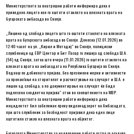
Министерството за внатрешни работи информира дека е
приведено лицето кое го оштети стаклото на влезната врата на
бугарската амбасада во Скопје.
„Лишено од слобода лицето што го оштети стаклото на влезната
врата на бугарската амбасада во Скопје. Денеска (12.01.2026) во
12:40 часот на ул. „Кирил и Методиј“ во Скопје, полициски
службеници од ЕВР Центар и Бит Пазар го лишија од слобода Ш.А.
(54) од Скопје, затоа што вчера (11.01.2026) го оштети стаклото на
влезната врата на амбасадата на Република Бугарија во Скопје.
Веднаш по добиената пријава, беа преземени мерки и активности
за пронаоѓање на сторителот и расчистување на случајот и Ш.А. е
лишен од слобода, а по документирање на случајот ќе биде
поднесена соодветна пријава“ стои во соопштението на МВР.
Министерството за внатрешни работи информира дека
инцидентот бил забележан преку видеонадзорот на Амбасадата,
при што службеник за безбедност пријавил дека едно лице
оштетило стакло на влезната врата на објектот.
Бугарското Министерство за надворешни работи остро го осудува