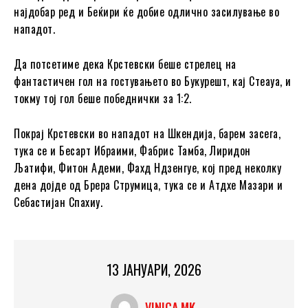
најдобар ред и Беќири ќе добие одлично засилување во
нападот.
Да потсетиме дека Крстевски беше стрелец на
фантастичен гол на гостувањето во Букурешт, кај Стеауа, и
токму тој гол беше победнички за 1:2.
Покрај Крстевски во нападот на Шкендија, барем засега,
тука се и Бесарт Ибраими, Фабрис Тамба, Лиридон
Љатифи, Фитон Адеми, Фахд Ндзенгуе, кој пред неколку
дена дојде од Брера Струмица, тука се и Атдхе Мазари и
Себастијан Спахиу.
13 ЈАНУАРИ, 2026
VINICA MK