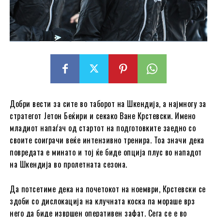
Добри вести за сите во таборот на Шкендија, а најмногу за
стратегот Јетон Беќири и секако Ване Крстевски. Имено
младиот напаѓач од стартот на подготовките заедно со
своите соиграчи веќе интензивно тренира. Тоа значи дека
повредата е минато и тој ќе биде опција плус во нападот
на Шкендија во пролетната сезона.
Да потсетиме дека на почетокот на ноември, Крстевски се
здоби со дислокација на клучната коска па мораше врз
него да биде извршен оперативен зафат. Сега се е во