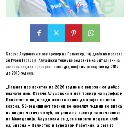
Стевче Алушовски е нов тренер на Пелистер, тој доаѓа на местото
ан Рубен Гарабаја. Алушовски токму во редовите на битолчани ја
започна својата тренерска авантура, овој тим го водеше од 2017
до 2019 година.
„Нашиот нов почеток во 2026 година е поврзан со добро
познато име. Стевче Алушoвски е нов тренер на Еурофарм
Пелистер и ќе ја води нашата екипа до крајот на оваа
сезона. 53-годишниот тренер по неколку години се враќа
во својот матичен клуб, во улога на тренер на шампионот
на Македонија. Алушoвски во два наврати водеше клуб
од Битола – Пелистер и Еурофарм Работник, а сега го