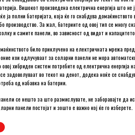
атерија. Вишокот произведена електрична енергија што не 
ќе ја полни батеријата, која ќе го снабдува домаќинството 
о производство. За жал, батериите од овој тип се многу ска
колку и самите панели, во зависност од видот и капацитето
омаќинството било приклучено на електричната мрежа пред
 оние кои одлучуваат за соларни панели не мора автоматск
о овој хибриден систем потребите од електрична енергија н
се задоволуваат во текот на денот, додека ноќе се снабду
отреба од набавка на батерии.
панели се нешто за што размислувате, не заборавајте да и
ларни панели постојат и зошто е важно кој ќе го изберете.