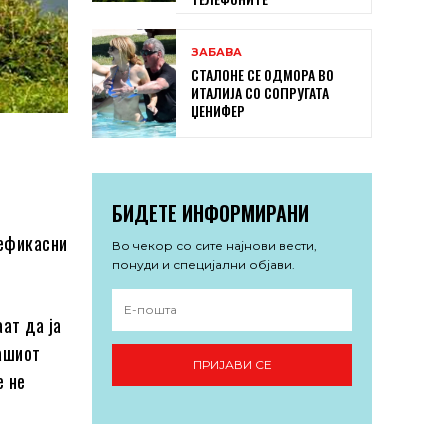
ЗАБАВА
СТАЛОНЕ СЕ ОДМОРА ВО
ИТАЛИЈА СО СОПРУГАТА
ЏЕНИФЕР
БИДЕТЕ ИНФОРМИРАНИ
јефикасни
Во чекор со сите најнови вести,
понуди и специјални објави.
ат да ја
нашиот
ПРИЈАВИ СЕ
е не