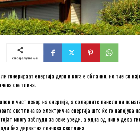
споделување
ли генерираат енергија дури и кога е облачно, но тие се на
нчева светлина.
пен и чист извор на енергија, а соларните панели ни помага
овата светлина во електрична енергија што ќе го напојува 
тојат многу заблуди за овие уреди, а една од нив е дека ти
иоди без директна сончева светлина.