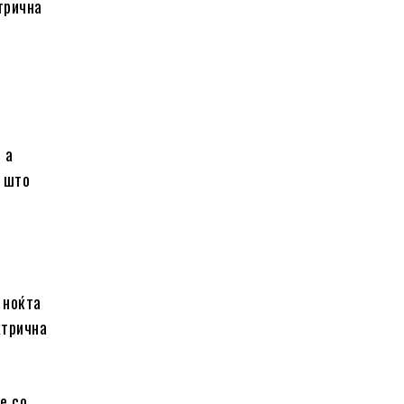
трична
 а
и што
 ноќта
ктрична
е со