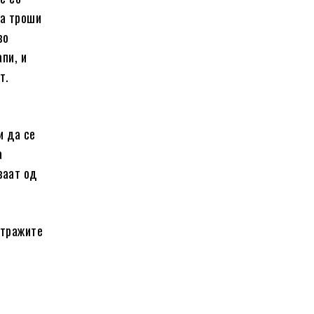
ја троши
во
пи, и
т.
и да се
а
ваат од
стражите