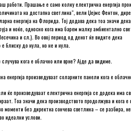
аш работи. Прашање е само колку електрична енергија про
количината на достапна светлина“, вели Џејмс Фентон, дире
ларна енергија на Флорида. Тој додава дека тоа значи дека
руја и ноќе, односно кога има барем малку амбиентално св
есечина и сл.). Во овој период од денот ќе видите дека
е блиску до нула, но не и нула.
е случува кога е облачно или врне? Ајде да видиме.
на енергија произведуваат соларните панели кога е облачн
ли ќе произведуваат електрична енергија се додека има с
бираат. Тоа значи дека производството продолжува и кога е 
 во моменти без директна сончева светлина – се разбира, н
во идеални услови.