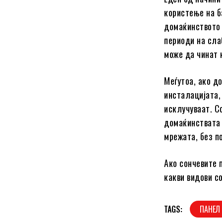
користење на б
домаќинството 
периоди на слаб
може да чинат 
Меѓутоа, ако д
инсталацијата,
исклучуваат. С
домаќинствата 
мрежата, без п
Ако сончевите 
какви видови со
TAGS:
ПАНЕЛ