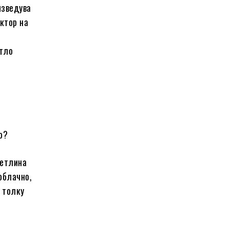
изведува
ктор на
етло
о?
ветлина
облачно,
е толку