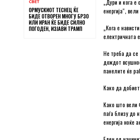
„Дури и кога е
СВЕТ
ОРМУСКИОТ ТЕСНЕЦ ЌЕ
енергија“, вели
БИДЕ ОТВОРЕН МНОГУ БРЗО
ИЛИ ИРАН ЌЕ БИДЕ СИЛНО
„Кога е навист
ПОГОДЕН, ИЗЈАВИ ТРАМП
електричната е
Не треба да се
дождот всушнос
панелите ќе ра
Како да добиет
Како што вели 
паѓа близу до 
енергија ноќе 
Еден од начини