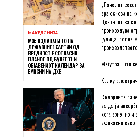
„Панелот секог
врз основа на 
Центарот за со
произведува ст
МАКЕДОНИЈА
(улица, полна М
МФ: ИЗДАВАЊЕТО НА
ДРЖАВНИТЕ ХАРТИИ ОД
производството 
ВРЕДНОСТ Е СОГЛАСНО
ПЛАНОТ ОД БУЏЕТОТ И
Меѓутоа, што с
ОБЈАВЕНИОТ КАЛЕНДАР ЗА
ЕМИСИИ НА ДХВ
Колку електрич
Соларните пане
за да ја апсор
кога врне, но и
ефикасно како 