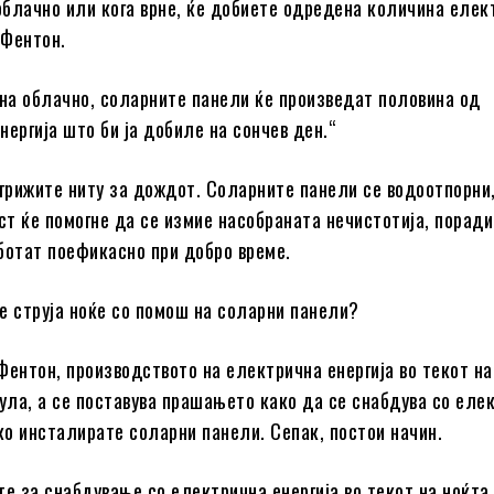
 облачно или кога врне, ќе добиете одредена количина елек
 Фентон.
ина облачно, соларните панели ќе произведат половина од
нергија што би ја добиле на сончев ден.“
 грижите ниту за дождот. Соларните панели се водоотпорни,
т ќе помогне да се измие насобраната нечистотија, порад
ботат поефикасно при добро време.
е струја ноќе со помош на соларни панели?
Фентон, производството на електрична енергија во текот на
нула, а се поставува прашањето како да се снабдува со еле
ако инсталирате соларни панели. Сепак, постои начин.
те за снабдување со електрична енергија во текот на ноќта 