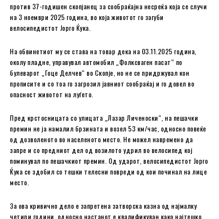
против 37-годишен скопјанец за сообраќајна несреќа која се случи
на 3 ноември 2025 година, во која животот го загуби
велосипедистот Јорго Ќука.
На обвинетиот му се става на товар дека на 03.11.2025 година,
околу пладне, управувал автомобил „Фолксваген пасат“ по
булеварот „Гоце Делчев“ во Скопје, но не се придржувал кон
прописите и со тоа го загрозил јавниот сообраќај и го довел во
опасност животот на луѓето.
Пред крстосницата со улицата „Лазар Личеноски“, на пешачки
премин не ја намалил брзината и возел 53 км/час, односно повеќе
од дозволеното во населеното место. Не можел навремено да
запре и со предниот дел од возилото удрил во велосипед кој
поминувал по пешачкиот премин. Од ударот, велосипедистот Јорго
Ќука се здобил со тешки телесни повреди од кои починал на лице
место.
За ова кривично дело е запретена затворска казна од најмалку
четири години, односно настанот е квалификуван како најтешко