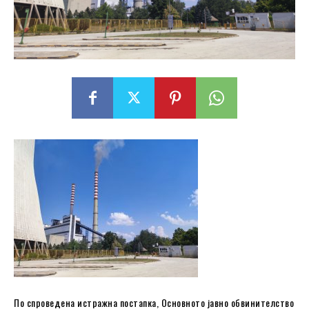
По спроведена истражна постапка, Основното јавно обвинителство