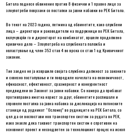
Битола поднесе обвинение против 8 физички и 1 правно лице за
злоупотреби поврзани со постапки за јавни набавки во РЕК Битола.
Во текот на 2023 година, петмина од обвинетите, како службени
лица – директори и раководители на подружници во РЕК Битола,
вклучувајќи го и директорот на комбинатот, вршеле продолжено
кривично дело – Злоупотреба на службената положба и
овластување од член 353 став 4 во врска со став 1 од Кривичниот
законик.
Тие заедно не ја извршиле својата службена должност за законито
и совесно постапување и ги повредиле начелата на економичност,
ефикасност, ефективност, сразмерност и конкурентност
предвидени во Законот за јавни набавки. Со намера да прибават
противправна имотна корист за друг, обвинетите распишале и
спровеле постапка за јавна набавка за дислокација на погонските
станици од рудникот “Осломеј” во рудниците на РЕК Битола, со
цел да се воспостави нов транспортен систем за рудата во РЕК,
иако знаеле дека таквиот транспортен систем е спротивен на
основниот проект и несоодветен за технолошкиот процес на ископ