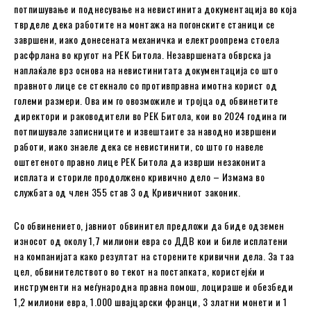
потпишување и поднесување на невистинита документација во која
тврделе дека работите на монтажа на погонските станици се
завршени, иако донесената механичка и електроопрема стоела
расфрлана во кругот на РЕК Битола. Незавршената обврска ја
наплаќале врз основа на невистинитата документација со што
правното лице се стекнало со противправна имотна корист од
големи размери. Ова им го овозможиле и тројца од обвинетите
директори и раководители во РЕК Битола, кои во 2024 година ги
потпишувале записниците и извештаите за наводно извршени
работи, иако знаеле дека се невистинити, со што го навеле
оштетеното правно лице РЕК Битола да изврши незаконита
исплата и сториле продолжено кривично дело – Измама во
службата од член 355 став 3 од Кривичниот законик.
Со обвинението, јавниот обвинител предложи да биде одземен
износот од околу 1,7 милиони евра со ДДВ кои и биле исплатени
на компанијата како резултат на сторените кривични дела. За таа
цел, обвинителството во текот на постапката, користејќи и
инструменти на меѓународна правна помош, лоцираше и обезбеди
1,2 милиони евра, 1.000 швајцарски франци, 3 златни монети и 1