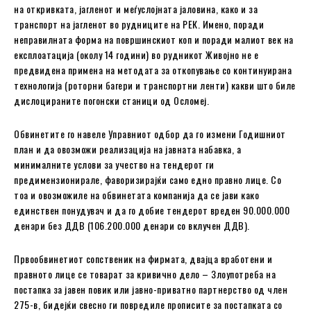
на откривката, јагленот и меѓуслојната јаловина, како и за
транспорт на јагленот во рудниците на РЕК. Имено, поради
неправилната форма на површинскиот коп и поради малиот век на
експлоатација (околу 14 години) во рудникот Живојно не е
предвидена примена на методата за откопување со континуирана
технологија (роторни багери и транспортни ленти) какви што биле
дислоцираните погонски станици од Осломеј.
Обвинетите го навеле Управниот одбор да го измени Годишниот
план и да овозможи реализација на јавната набавка, а
минималните услови за учество на тендерот ги
предимензионирале, фаворизирајќи само едно правно лице. Со
тоа и овозможиле на обвинетата компанија да се јави како
единствен понудувач и да го добие тендерот вреден 90.000.000
денари без ДДВ (106.200.000 денари со вклучен ДДВ).
Првообвинетиот сопственик на фирмата, двајца вработени и
правното лице се товарат за кривично дело – Злоупотреба на
постапка за јавен повик или јавно-приватно партнерство од член
275-в, бидејќи свесно ги повредиле прописите за постапката со