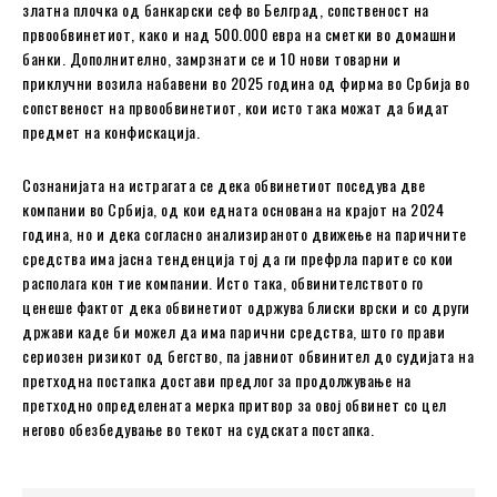
златна плочка од банкарски сеф во Белград, сопственост на
првообвинетиот, како и над 500.000 евра на сметки во домашни
банки. Дополнително, замрзнати се и 10 нови товарни и
приклучни возила набавени во 2025 година од фирма во Србија во
сопственост на првообвинетиот, кои исто така можат да бидат
предмет на конфискација.
Сознанијата на истрагата се дека обвинетиот поседува две
компании во Србија, од кои едната основана на крајот на 2024
година, но и дека согласно анализираното движење на паричните
средства има јасна тенденција тој да ги префрла парите со кои
располага кон тие компании. Исто така, обвинителството го
ценеше фактот дека обвинетиот одржува блиски врски и со други
држави каде би можел да има парични средства, што го прави
сериозен ризикот од бегство, па јавниот обвинител до судијата на
претходна постапка достави предлог за продолжување на
претходно определената мерка притвор за овој обвинет со цел
негово обезбедување во текот на судската постапка.