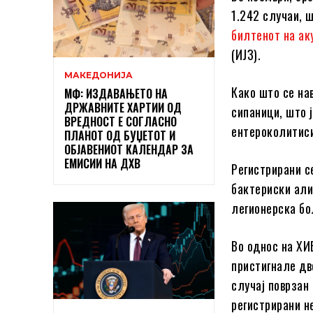
1.242 случаи, ш
билтенот на ак
(ИЈЗ).
МАКЕДОНИЈА
Како што се на
МФ: ИЗДАВАЊЕТО НА
ДРЖАВНИТЕ ХАРТИИ ОД
сипаници, што 
ВРЕДНОСТ Е СОГЛАСНО
ентероколитиси
ПЛАНОТ ОД БУЏЕТОТ И
ОБЈАВЕНИОТ КАЛЕНДАР ЗА
ЕМИСИИ НА ДХВ
Регистрирани с
бактериски ал
легионерска бо
Во однос на ХИ
пристигнале дв
случај поврзан
регистрирани н