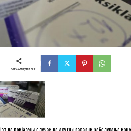
споделување
ојот на пријавени случаи на акутни заразни заболувања изн