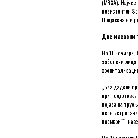
(MRSA). Најчес
резистентен Sta
Пријавена е и 
Две масовни 
На 11 ноември, 
заболени лица,
хоспитализаци
„Беа дадени пр
при подготовка
појава на труе
нерегистрирани
ноември““, наве