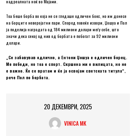
надреалната ноќ во Мајами.
Тоа беше борба во која не се гледаше одличен бокс, но им донесе
на борците неверојатни пари. Според повеќе извори, Џошуа и Пол
ја поделија наградата од 184 милиони долари меѓу себе, што
значи дека секој од нив од борбата е побогат за 92 милиони
долари.
„Се забавував одлично, а Ентони Џошуа е одличен борец.
Ме победи, но тоа е спорт. Скршена ми е вилицата, но не
е важно. Ќе се вратам и ќе ја освојам светската титула“,
рече Пол по борбата.
20 ДЕКЕМВРИ, 2025
VINICA MK