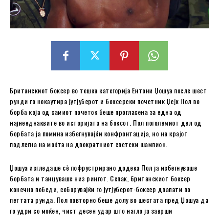
Британскиот боксер во тешка категорија Ентони Џошуа после шест
рунди го нокаутира јутјуберот и боксерски почетник Џејк Пол во
борба која од самиот почеток беше прогласена за една од
најнееднаквите во историјата на боксот. Пол поголемиот дел од
борбата ја помина избегнувајќи конфронтација, но на крајот
подлегна на моќта на двократниот светски шампион.
Џошуа изгледаше сè пофрустрирано додека Пол ја избегнуваше
борбата и танцуваше низ рингот. Сепак, британскиот боксер
конечно победи, соборувајќи го јутјуберот-боксер двапати во
петтата рунда. Пол повторно беше долу во шестата пред Џошуа да
го удри со моќен, чист десен удар што нагло ја заврши