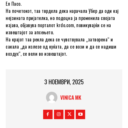
Ел Пасо.
На почетокот, таа тврдела дека нарачала Убер да оди кај
нејзината пријателка, но подоцна ја променила својата
изјава, објавува порталот krdo.com, повикувајќи се на
извештајот за апсењето.
На крајот таа рекла дека се чувствувала „затворена“ и
сакала „да излезе од куќата, да се вози и да се надиши
воздух“, се вели во извештајот.
3 НОЕМВРИ, 2025
VINICA MK