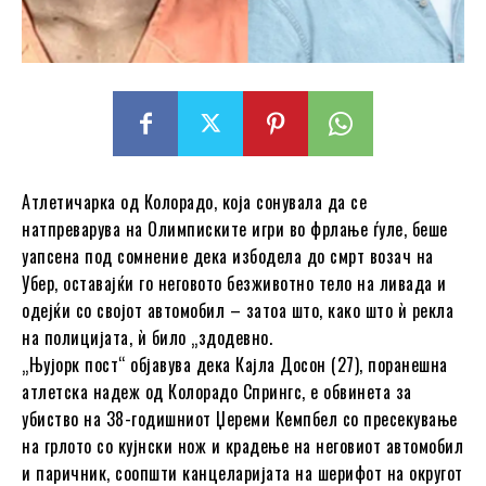
Атлетичарка од Колорадо, која сонувала да се
натпреварува на Олимписките игри во фрлање ѓуле, беше
уапсена под сомнение дека избодела до смрт возач на
Убер, оставајќи го неговото безживотно тело на ливада и
одејќи со својот автомобил – затоа што, како што ѝ рекла
на полицијата, ѝ било „здодевно.
„Њујорк пост“ објавува дека Кајла Досон (27), поранешна
атлетска надеж од Колорадо Спрингс, е обвинета за
убиство на 38-годишниот Џереми Кемпбел со пресекување
на грлото со кујнски нож и крадење на неговиот автомобил
и паричник, соопшти канцеларијата на шерифот на округот