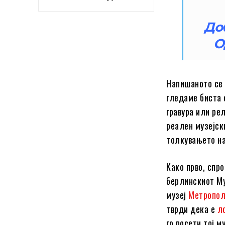
Доб
О
Напишаното се 
гледаме биста 
гравура или ре
реален музејск
толкувањето на
Како прво, спро
берлинскиот Му
музеј
Метропол
тврди дека е
л
го посети тој м