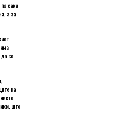
 па сака
а, а за
киот
 има
 да се
и,
ците на
анието
лики
, што