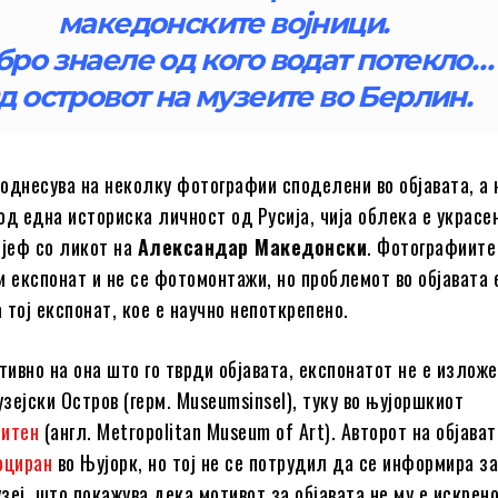
македонските војници.
ро знаеле од кого водат потекло…
д островот на музеите во Берлин.
однесува на неколку фотографии споделени во објавата, а 
од една историска личност од Русија, чија облека е украсе
лјеф со ликот на
Александар Македонски
. Фотографиите
и експонат и не се фотомонтажи, но проблемот во објавата 
 тој експонат, кое е научно непоткрепено.
тивно на она што го тврди објавата, експонатот не е изложе
зејски Остров (герм. Museumsinsel), туку во њујоршкиот
итен
(англ. Metropolitan Museum of Art). Авторот на објават
оциран
во Њујорк, но тој не се потрудил да се информира за
узеј, што покажува дека мотивот за објавата не му е искрен