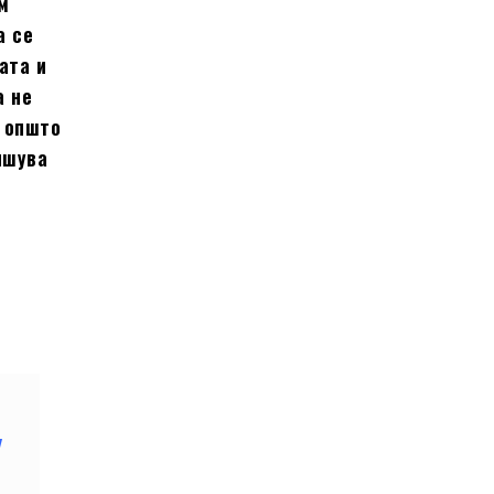
м
а се
ата и
а не
и општо
ишува