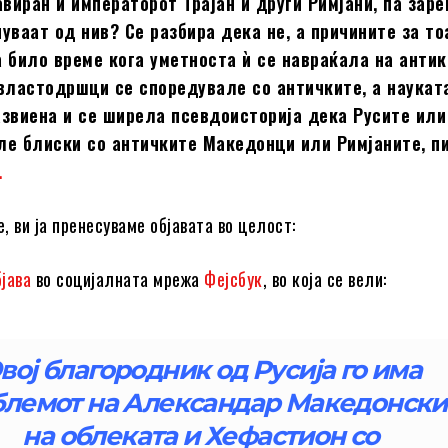
авиран и императорот Трајан и други Римјани, па заре
уваат од нив? Се разбира дека не, а причините за то
 било време кога уметноста ѝ се навраќала на антик
властодршци се споредувале со античките, а наукат
азвиена и се ширела псевдоисторија дека Русите ил
ле блиски со античките Македонци или Римјаните, п
.
, ви ја пренесуваме објавата во целост:
бјава
во социјалната мрежа
Фејсбук
, во која се вели:
вој благородник од Русија го има
лемот на Александар Македонски
на облеката и Хефастион со