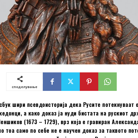
споделување
јсбук шири псевдоисторија дека Русите потекнуваат 
кедонци, а како доказ ја нуди бистата на рускиот д
ншиков (1673 – 1729), врз која
е гравиран Александ
о тоа само по себе не е научен доказ за таквото пот