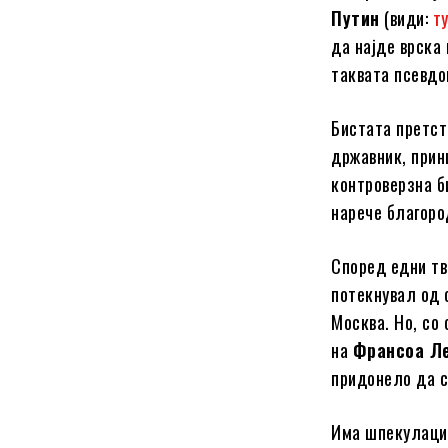
Путин
(види:
т
да најде врска 
таквата псевдо
Бистата претст
државник, прин
контроверзна б
нарече благоро
Според едни тв
потекнувал од 
Москва. Но, со
на
Франсоа Л
придонело да с
Има шпекулации