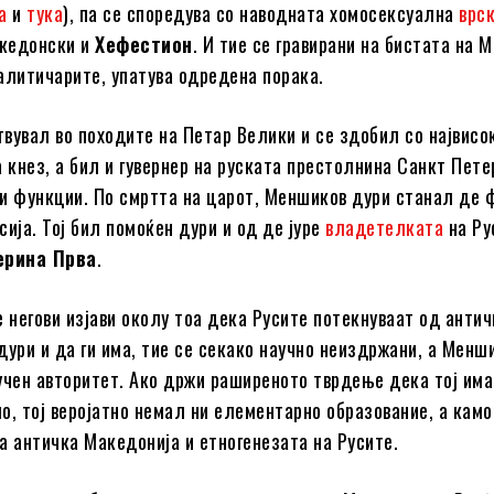
а
и
тука
), па се споредува со наводната хомосексуална
врс
кедонски и
Хефестион
. И тие се гравирани на бистата на 
литичарите, упатува одредена порака.
вувал во походите на Петар Велики и се здобил со највисо
 кнез, а бил и гувернер на руската престолнина Санкт Пете
и функции. По смртта на царот, Меншиков дури станал де 
ија. Тој бил помоќен дури и од де јуре
владетелката
на Ру
ерина Прва
.
е негови изјави околу тоа дека Русите потекнуваат од анти
дури и да ги има, тие се секако научно неиздржани, а Менш
учен авторитет. Ако држи раширеното тврдење дека тој им
о, тој веројатно немал ни елементарно образование, а кам
а античка Македонија и етногенезата на Русите.