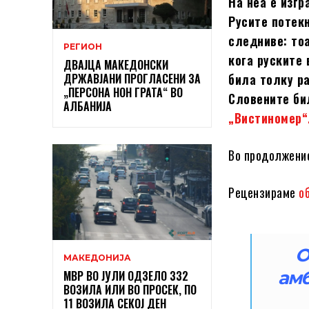
На неа е изгр
Русите потекн
следниве: тоа
РЕГИОН
кога
руските 
ДВАЈЦА МАКЕДОНСКИ
ДРЖАВЈАНИ ПРОГЛАСЕНИ ЗА
била толку р
„ПЕРСОНА НОН ГРАТА“ ВО
Словените би
АЛБАНИЈА
„Вистиномер“
Во продолжение
Рецензираме
о
О
МАКЕДОНИЈА
амб
МВР ВО ЈУЛИ ОДЗЕЛО 332
ВОЗИЛА ИЛИ ВО ПРОСЕК, ПО
11 ВОЗИЛА СЕКОЈ ДЕН