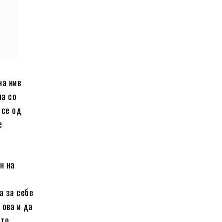
на нив
на со
 се од
е
н на
а за себе
 ова и да
ото