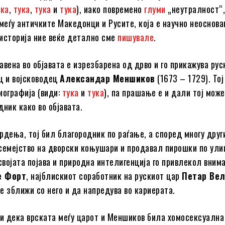
ука
,
тука
,
тука
и
тука
), иако повремено
глуми
„неутралност“,
меѓу античките Македонци и Русите, која е научно неоснован
историја ние веќе детално сме
пишувале
.
авена во објавата е изрезбарена од дрво и го прикажува рус
ц и војсководец
Александар Меншиков
(1673 – 1729). Тој
иографија (види:
тука
и
тука
), па прашање е и дали тој може
дник како во објавата.
рдења, тој бил благородник по раѓање, а според многу друг
семејство на дворски коњушари и продавал пирошки по ули
 својата појава и природна интелигенција го привлекол вним
е Форт
, најблискиот соработник на рускиот цар
Петар Ве
е зближи со него и да напредува во кариерата.
 дека врската меѓу царот и Меншиков била хомосексуална