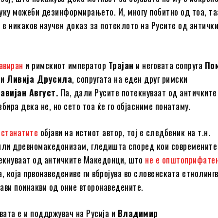
уку можеби дезинформирањето. И, многу побитно од тоа, та
е е никаков научен доказ за потеклото на Русите од античк
авиран
и римскиот император
Трајан
и неговата сопруга
По
 и
Ливија Друсила
, сопругата на еден друг римски
авијан Август.
Па, дали Русите потекнуваат од античките
бира дека не, но сето тоа ќе го објасниме понатаму.
останатите
објави на истиот автор, тој е следбеник на т.н.
или древномакедонизам, гледишта според кои современите
екнуваат од античките Македонци, што
не е општоприфате
а, која првонаведениве ги вбројува во словенската етнолинг
рави поинакви од оние второнаведените.
авата е и поддржувач на Русија и
Владимир