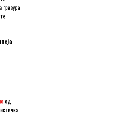
а гравура
ите
мпеја
но
од
вистичка