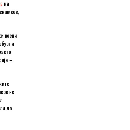
ка
на
Меншиков,
ки воени
рбург и
факто
сија –
чките
иков не
ал
оли да