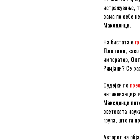
истражување, т
сама по себе н
Македонци.
На бистата е
гр
Плотина
, како
император,
Окт
Римјани? Се раз
Судејќи по
пре
антиквизација 
Македонци пот
светската наук
група, што ги п
Авторот на обј