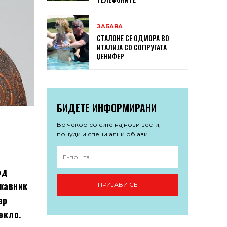
ЗАБАВА
СТАЛОНЕ СЕ ОДМОРА ВО
ИТАЛИЈА СО СОПРУГАТА
ЏЕНИФЕР
БИДЕТЕ ИНФОРМИРАНИ
Во чекор со сите најнови вести,
понуди и специјални објави.
од
ржавник
ПРИЈАВИ СЕ
ар
екло.