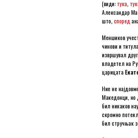
(види:
тука
,
тук
Александар Ма
што,
според
ана
Меншиков учест
чинови и титула
извршувал друг
владетел на Рус
царицата
Екат
Ние не најдовм
Македонци, но 
бил никаков на
скромно потекл
бил стручњак з