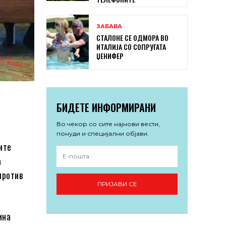
ЗАБАВА
СТАЛОНЕ СЕ ОДМОРА ВО
ИТАЛИЈА СО СОПРУГАТА
ЏЕНИФЕР
БИДЕТЕ ИНФОРМИРАНИ
Во чекор со сите најнови вести,
понуди и специјални објави.
ите
а
против
ПРИЈАВИ СЕ
ина