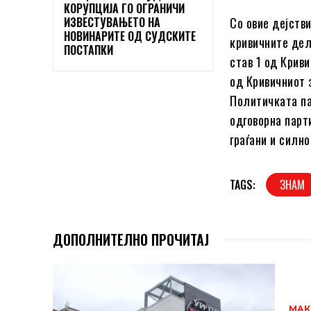
КОРУПЦИЈА ГО ОГРАНИЧИ
ИЗВЕСТУВАЊЕТО НА
Со овие дејств
НОВИНАРИТЕ ОД СУДСКИТЕ
кривичните дел
ПОСТАПКИ
став 1 од Крив
од Кривичниот 
Политичката п
одговорна парти
граѓани и силн
TAGS:
ЗНАМ
ДОПОЛНИТЕЛНО ПРОЧИТАЈ
МАК