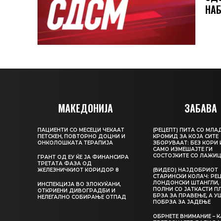
НАБ
МАКЕДОНИЈА
ЗАБАВА
ПАЦИЕНТИ СО МЕСЕЦИ ЧЕКААТ
(РЕЦЕПТ) ПИТА СО МЛА
ПЕТСКЕН, ПОВТОРНО ДОЦНИ И
КРОМИД ЗА КОЈА СИТЕ
ОНКОЛОШКАТА ТЕРАПИЈА
ЗБОРУВААТ: БЕЗ КОРИ 
САМО ИЗМЕШАЈТЕ ГИ
СОСТОЈКИТЕ СО ЛАЖИ
ГРАНТ ОД ЕУ ЌЕ ЈА ФИНАНСИРА
ТРЕТАТА ФАЗА ОД
ЖЕЛЕЗНИЧКИОТ КОРИДОР 8
(ВИДЕО) НАЈДОБРИОТ
СТАРИНСКИ КОЛАЧ: РЕЦ
ЛОНДОНСКИ ШТАНГЛИ, 
ИНСПЕКЦИЈА ВО ЗЛОКУЌАНИ,
ПОЛНИ СО ЈАТКАСТИ П
ОТКРИЕНИ ДИВОГРАДБИ И
БРЗА ЗА ПРАВЕЊЕ, А У
НЕЛЕГАЛНО СОБИРАЊЕ ОТПАД
ПОБРЗА ЗА ЈАДЕЊЕ
ОБРНЕТЕ ВНИМАНИЕ – 