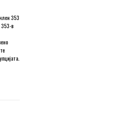
 член 353
 353-в
вено
ите
упцијата.