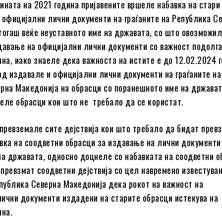
ината на 2021 година пријавените вршеле набавка на стари
 официјални лични документи на граѓаните на Република С
тогаш веќе неуставното име на државата, со што овозможи
давање на официјални лични документи со важност подолга
ина, иако знаеле дека важноста на истите е до 12.02.2024 
од издавале и официјални лични документи на граѓаните на
рна Македонија на обрасци со поранешното име на држават
еле обрасци кои што не требало да се користат.
 превземале сите дејствија кои што требало да бидат прев
вка на соодветни обрасци за издавање на лични документи
на државата, односно доцнеле со набавката на соодветни о
превзмат соодветни дејствија со цел навремено известува
епублика Северна Македонија дека рокот на важност на
ични документи издадени на старите обрасци истекува на
ина.