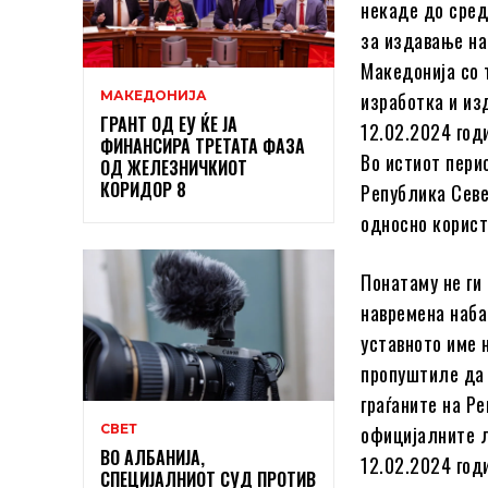
некаде до сред
за издавање на
Македонија со 
МАКЕДОНИЈА
изработка и из
ГРАНТ ОД ЕУ ЌЕ ЈА
12.02.2024 год
ФИНАНСИРА ТРЕТАТА ФАЗА
Во истиот пери
ОД ЖЕЛЕЗНИЧКИОТ
КОРИДОР 8
Република Севе
односно корист
Понатаму не ги
навремена наба
уставното име 
пропуштиле да 
граѓаните на Р
СВЕТ
официјалните л
ВО АЛБАНИЈА,
12.02.2024 год
СПЕЦИЈАЛНИОТ СУД ПРОТИВ