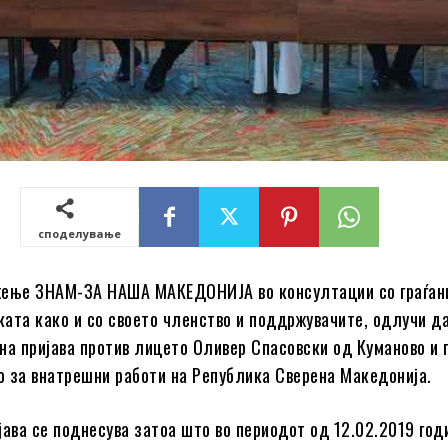
споделување
жење ЗНАМ-ЗА НАША МАКЕДОНИЈА во консултации со граѓан
ата како и со своето членство и поддржувачите, одлучи д
на пријава против лицето Оливер Спасовски од Куманово и 
 за внатрешни работи на Република Сверена Македонија.
јава се поднесува затоа што во периодот од 12.02.2019 год