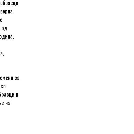
 обрасци
еверна
ле
 од
година.
а,
земени за
 со
брасци и
ње на