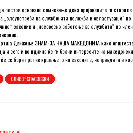
ија постои основано сомневање дека пријавените ги сториле
а „злоупотреба на службената положба и овластување“ по
ичниот законик и „несовесно работење во службата“ по член
законик.
артија Движење ЗНАМ-ЗА НАША МАКЕДОНИЈА како општест
ја и сега и во иднина ќе ги брани интересите на македонск
о ќе се бори против кршењето на законите, неправдата и кор
ОЛИВЕР СПАСОВСКИ
ЕДОНИЈА