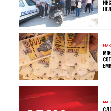
ИНС
НЕЛ
МАК
МФ:
СОГ
ЕМИ
МАК
СДС