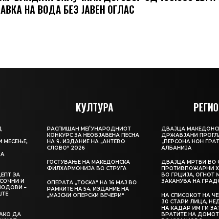
АВКА НА ВОДА БЕЗ ЈАВЕН ОГЛАС
КУЛТУРА
РЕГИО
Д
РАСПИШАН МЕЃУНАРОДНИОТ
ДВАЈЦА МАКЕДОНС
КОНКУРС ЗА НЕОБЈАВЕНА ПЕСНА
ДРЖАВЈАНИ ПРОГЛ
И МЕСЕЊЕ,
НА 9. ИЗДАНИЕ НА „АНТЕВО
„ПЕРСОНА НОН ГРАТ
СЛОВО“ 2026
АЛБАНИЈА
ЦА
ГОСТУВАЊЕ НА МАКЕДОНСКА
ДВАЈЦА МРТВИ ВО 
ФИЛХАРМОНИЈА ВО СТРУГА
ПРОТИВПОЖАРНИ Х
ЕПТ ЗА
ВО ГРЦИЈА, ОГНОТ 
СОЧНИ И
ЗАКАНУВА НА ГРАД
ОПЕРАТА „ТОСКА“ НА 16 МАЈ ВО
ЛОДОВИ –
РАМКИТЕ НА 54. ИЗДАНИЕ НА
ШТЕ
„МАЈСКИ ОПЕРСКИ ВЕЧЕРИ“
НА СПИСОКОТ НА Ч
30 СТАРИ ЛИЦА, Н
НА КАДАР ИМ ГИ З
КАКО ДА
ВРАТИТЕ НА ДОМОТ