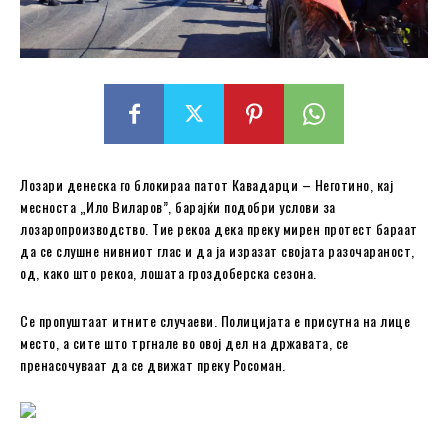
Лозари денеска го блокираа патот Кавадарци – Неготино, кај
месноста „Ило Виларов”, барајќи подобри услови за
лозаропроизводство. Тие рекоа дека преку мирен протест бараат
да се слушне нивниот глас и да ја изразат својата разочараност,
од, како што рекоа, лошата гроздоберска сезона.
Се пропуштаат итните случаеви. Полицијата е присутна на лице
место, а сите што тргнале во овој дел на државата, се
пренасочуваат да се движат преку Росоман.