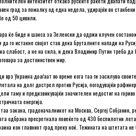
полнителен интензитет откако руските ракети двапати пад
авен град за помалку од една недела, удирајќи во станбени
ќе од 50 цивили.
ара ќе биде и шанса за Зеленски да одржи клучен состанок
 да го истакне својот став дека бруталните напади на Руси
на слабост, а не на сила, и дека Владимир Путин треба да
зговара за достоинствен мир.
ди врз Украина доаѓаат во време кога таа ги засилува своит
летала на долг дострел против Русија, погодувајќи рафине
цели таму и предизвикувајќи значителен недостиг на гориво
ктричната енергија.
 таа закана, градоначалникот на Москва, Сергеј Собјанин, р
ата одбрана пресретнала повеќето од 430 беспилотни лет
раина кон главниот град преку ноќ. Тежината на штетата не