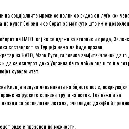
и на социјалните мрежи се полни со видеа од луѓе кои чек
за да купат бензин и се борат за малкуто што им е дозволен
обирот на НАТО, кој ќе се одржи во вторник и среда, Зелен
ека состанокот во Турција нема да биде празен.
кретар на НАТО, Марк Руте, ги повика земјите-членки да го
 и да се осигурат дека Украина ќе го добие она што ѝ е пот
војот суверенитет.
ка Киев ја менува динамиката на бојното поле, осврнувајќи 
пирање на руските копнени трупи на исток. Тоа важи и за
напади со беспилотни летала, очигледно давајќи ѝ предно
ецот овде е прозорец на можности.