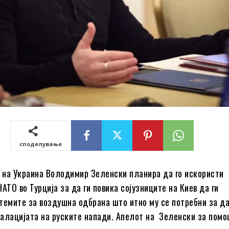
споделување
на Украина Володимир Зеленски планира да го искористи
АТО во Турција за да ги повика сојузниците на Киев да ги
темите за воздушна одбрана што итно му се потребни за да
алацијата на руските напади. Апелот на Зеленски за пом