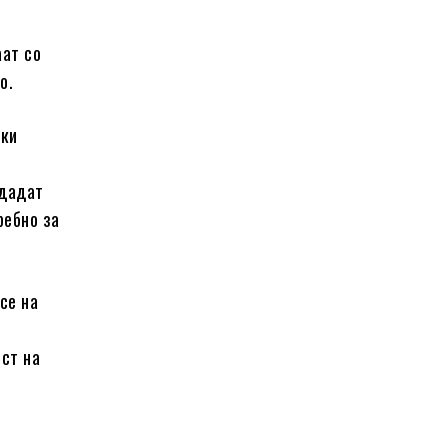
аат со
о.
ски
 дадат
ребно за
се на
ст на