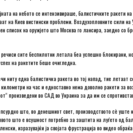
ојната на небото се интензивираше, балистичките ракети на
аат на Киев вистински проблеми. Воздухопловните сили на
вен список на оружјето што Москва го лансира, заедно со бр
 речиси сите беспилотни летала беа успешно блокирани, н
успех на ракетите беше очигледна.
ечи ниту една балистичка ракета во тој напад, тие летаат с
 километри на час и едноставно нема доволно ракети за в
от“ произведени во САД во Украина за да им се спротивста
апсурдно што, во денешниот свет, производството сè уште н
ивото што е всушност потребно за заштита на луѓето од ба
ленски, изразувајќи ја својата фрустрација во видео обраќ