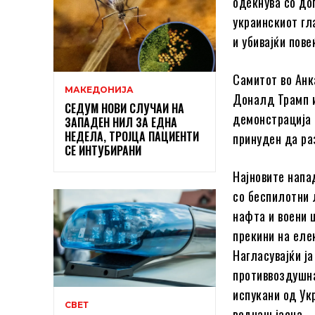
одекнува со до
украинскиот гл
и убивајќи пове
Самитот во Анк
МАКЕДОНИЈА
Доналд Трамп и
СЕДУМ НОВИ СЛУЧАИ НА
демонстрација 
ЗАПАДЕН НИЛ ЗА ЕДНА
НЕДЕЛА, ТРОЈЦА ПАЦИЕНТИ
принуден да ра
СЕ ИНТУБИРАНИ
Најновите напа
со беспилотни 
нафта и воени 
прекини на еле
Нагласувајќи ја
противвоздушн
испукани од Ук
СВЕТ
веднаш јасна.