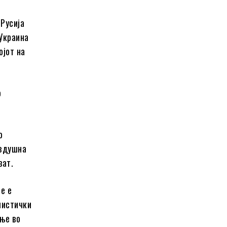
 Русија
 Украина
ојот на
о
о
оздушна
ват.
е е
листички
ање во