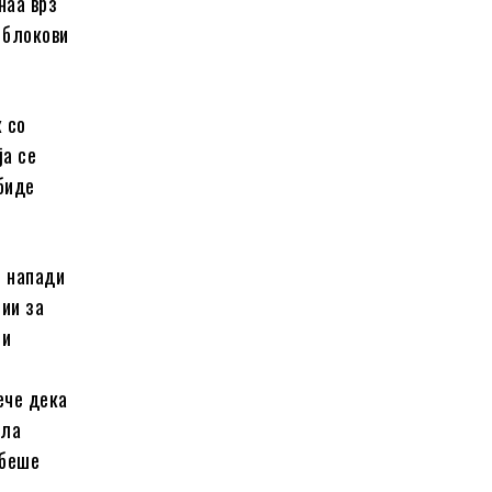
наа врз
 блокови
 со
ја се
 биде
е напади
рии за
 и
ече дека
ала
 беше