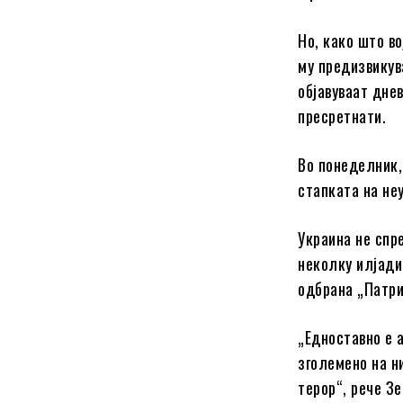
Но, како што в
му предизвикув
објавуваат дне
пресретнати.
Во понеделник,
стапката на не
Украина не спр
неколку илјади
одбрана „Патри
„Едноставно е 
зголемено на н
терор“, рече Зе