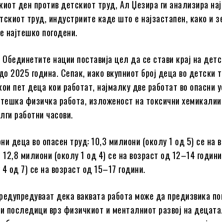
киот ден против детскиот труд, Ал Џезира ги анализира на
тскиот труд, индустриите каде што е најзастапен, како и з
се најтешко погодени.
, Обединетите нации поставија цел да се стави крај на дет
до 2025 година. Сепак, иако вкупниот број деца во детски 
кои пет деца кои работат, најмалку две работат во опасни 
 тешка физичка работа, изложеност на токсични хемикалии
лги работни часови.
ни деца во опасен труд: 10,3 милиони (околу 1 од 5) се на 
 12,8 милиони (околу 1 од 4) се на возраст од 12–14 години
4 од 7) се на возраст од 15–17 години.
редупредуваат дека ваквата работа може да предизвика по
ни последици врз физичкиот и менталниот развој на децата