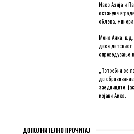
Иако Азија и П
останува вград
облека, минера
Мона Аика, в.д
дека детскиот 
спроведување н
„Потребни се п
до образование
заедниците, ја
изјави Аика.
ДОПОЛНИТЕЛНО ПРОЧИТАЈ