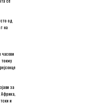
ата се
тсто од
ат на
и часови
н токму
грејсонце
зјави за
 Африка,
атски и