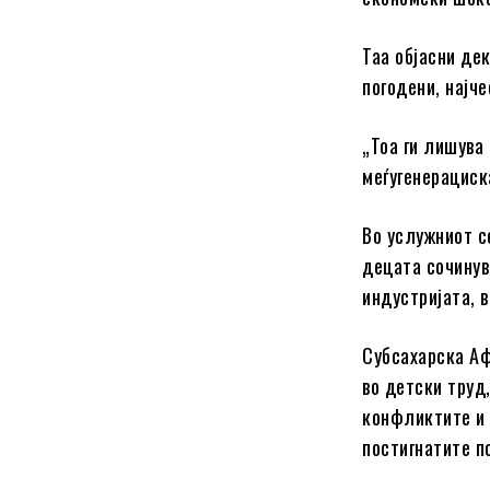
Таа објасни дек
погодени, најч
„Тоа ги лишува
меѓугенерациск
Во услужниот се
децата сочинув
индустријата, 
Субсахарска Аф
во детски труд
конфликтите и 
постигнатите п