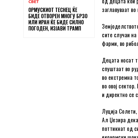
од децата кои 
СВЕТ
заглавуваат во
ОРМУСКИОТ ТЕСНЕЦ ЌЕ
БИДЕ ОТВОРЕН МНОГУ БРЗО
ИЛИ ИРАН ЌЕ БИДЕ СИЛНО
Земјоделството
ПОГОДЕН, ИЗЈАВИ ТРАМП
сите случаи на
фарми, во рибо
Децата носат т
спуштаат во ру
во екстремна т
во овој сектор.
и директно се 
Луција Солети,
Ал Џезира дека
поттикнат од с
економски шоко