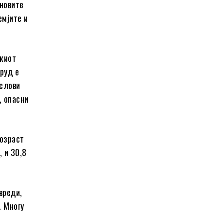
јновите
емјите и
скиот
труд е
услови
, опасни
возраст
, и 30,8
вреди,
. Многу