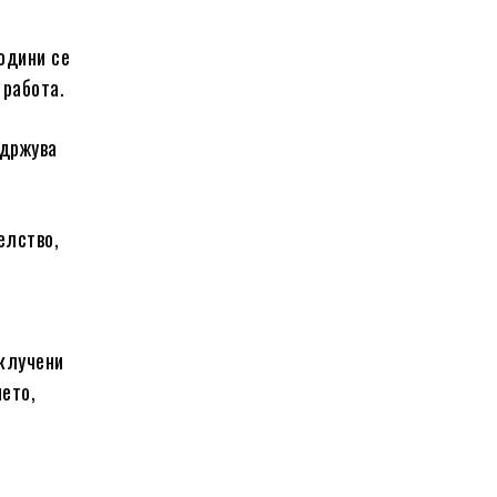
години се
 работа.
одржува
елство,
вклучени
ието,