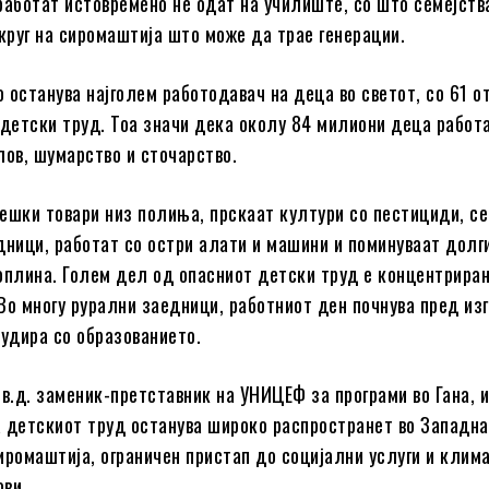
работат истовремено не одат на училиште, со што семејств
 круг на сиромаштија што може да трае генерации.
 останува најголем работодавач на деца во светот, со 61 о
 детски труд. Тоа значи дека околу 84 милиони деца работ
лов, шумарство и сточарство.
ешки товари низ полиња, прскаат култури со пестициди, се
дници, работат со остри алати и машини и поминуваат долг
оплина. Голем дел од опасниот детски труд е концентрира
 Во многу рурални заедници, работниот ден почнува пред из
судира со образованието.
 в.д. заменик-претставник на УНИЦЕФ за програми во Гана, и
 детскиот труд останува широко распространет во Западна
иромаштија, ограничен пристап до социјални услуги и клим
ви.