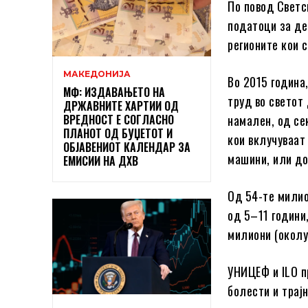
По повод Светс
податоци за де
регионите кои 
МАКЕДОНИЈА
Во 2015 година
МФ: ИЗДАВАЊЕТО НА
труд во светот 
ДРЖАВНИТЕ ХАРТИИ ОД
ВРЕДНОСТ Е СОГЛАСНО
намален, од се
ПЛАНОТ ОД БУЏЕТОТ И
кои вклучуваат
ОБЈАВЕНИОТ КАЛЕНДАР ЗА
машини, или до
ЕМИСИИ НА ДХВ
Од 54-те милио
од 5–11 години,
милиони (околу 
УНИЦЕФ и ILO п
болести и трај