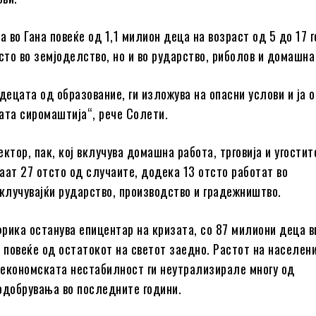
а во Гана повеќе од 1,1 милион деца на возраст од 5 до 17 
есто во земјоделство, но и во рударство, риболов и домашна
 децата од образование, ги изложува на опасни услови и ја 
ата сиромаштија“, рече Солети.
ктор, пак, кој вклучува домашна работа, трговија и угостит
аат 27 отсто од случаите, додека 13 отсто работат во
вклучувајќи рударство, производство и градежништво.
рика останува епицентар на кризата, со 87 милиони деца 
, повеќе од остатокот на светот заедно. Растот на населен
економската нестабилност ги неутрализирале многу од
одобрувања во последните години.