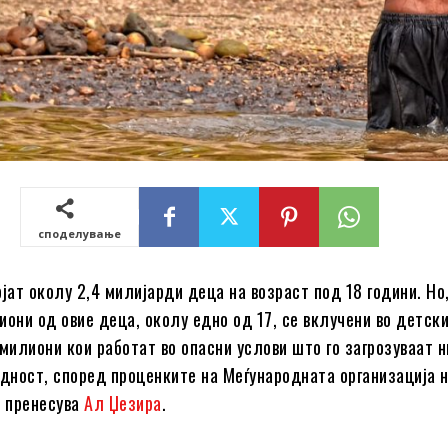
споделување
јат околу 2,4 милијарди деца на возраст под 18 години. Но
иони од овие деца, околу едно од 17, се вклучени во детски
 милиони кои работат во опасни услови што го загрозуваат 
едност, според проценките на Меѓународната организација 
, пренесува
Ал Џезира
.