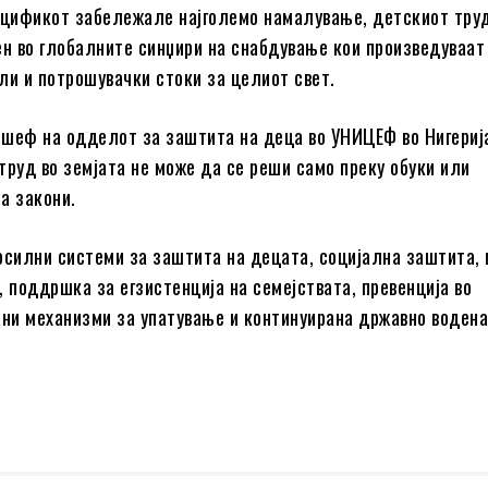
ацификот забележале најголемо намалување, детскиот тру
ен во глобалните синџири на снабдување кои произведуваат
ли и потрошувачки стоки за целиот свет.
. шеф на одделот за заштита на деца во УНИЦЕФ во Нигерија
труд во земјата не може да се реши само преку обуки или
а закони.
осилни системи за заштита на децата, социјална заштита,
, поддршка за егзистенција на семејствата, превенција во
сни механизми за упатување и континуирана државно водена