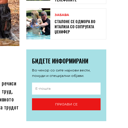
ЗАБАВА
СТАЛОНЕ СЕ ОДМОРА ВО
ИТАЛИЈА СО СОПРУГАТА
ЏЕНИФЕР
БИДЕТЕ ИНФОРМИРАНИ
Во чекор со сите најнови вести,
понуди и специјални објави.
, речиси
 труд,
нивното
ПРИЈАВИ СЕ
на трудот