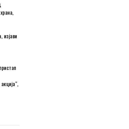
д
 храна,
, изјави
 пристап
 акција“,