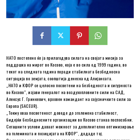
НАТО постепено ќе ја прилагодува силата на својата мисија за
поддршка на мирот во Косово, која е во сила од 1999 година, во
текот на следната година поради стабилната безбедносна
ситуација во земјата, соопштија денеска од Алијансата.
„НАТО и КФОР се целосно посветени на безбедноста и сигурноста
во Косово“, изјави генералот на воздухопловните сили на САД,
Алексус Г. Гринкевич, врховен командант на сојузничките сили за
Европа (SACEUR).
„Токму оваа посветеност доведе до зголемена стабилност,
бидејќи безбедносните организации во Косово станаа поспособни.
Сегашните услови даваат можност за дополнително оптимизирање
на големината и позицијата на КФОР“, додаде тој.