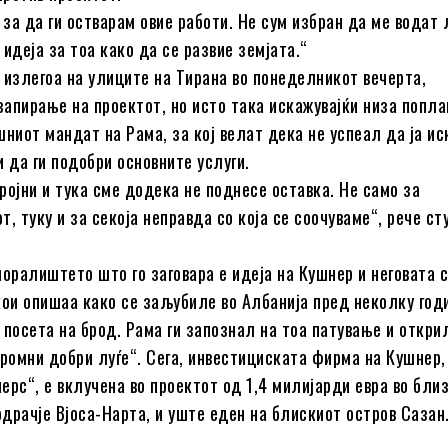
 за да ги остварам овие работи. Не сум избран да ме водат 
идеја за тоа како да се развие земјата.“
 излегоа на улиците на Тирана во понеделникот вечерта,
 запирање на проектот, но исто така искажувајќи низа попла
шниот мандат на Рама, за кој велат дека не успеал да ја и
и да ги подобри основните услуги.
ројни и тука сме додека не поднесе оставка. Не само за
, туку и за секоја неправда со која се соочуваме“, рече с
моралиштето што го заговара е идеја на Кушнер и неговата с
кои опишаа како се заљубиле во Албанија пред неколку год
 посета на брод. Рама ги запознал на тоа патување и откри
кромни добри луѓе“. Сега, инвестициската фирма на Кушнер,
ерс“, е вклучена во проектот од 1,4 милијарди евра во бли
драчје Вјоса-Нарта, и уште еден на блискиот остров Сазан