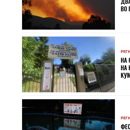
ДВА
ВО 
РЕГ
НА 
НА 
КУ
РЕГ
ФЕС