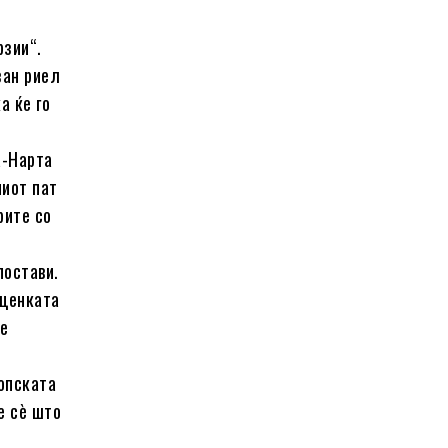
рзии“.
зан риел
а ќе го
а-Нарта
ниот пат
рите со
постави.
оценката
де
ропската
е сè што