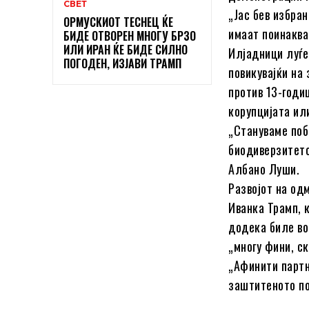
СВЕТ
„Јас бев избран
ОРМУСКИОТ ТЕСНЕЦ ЌЕ
имаат поинаква 
БИДЕ ОТВОРЕН МНОГУ БРЗО
ИЛИ ИРАН ЌЕ БИДЕ СИЛНО
Илјадници луѓе
ПОГОДЕН, ИЗЈАВИ ТРАМП
повикувајќи на
против 13-годи
корупцијата ил
„Стануваме поб
биодиверзитетот
Албано Луши.
Развојот на од
Иванка Трамп, 
додека биле во
„многу фини, с
„Афинити партн
заштитеното по