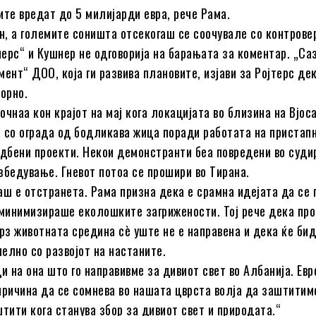
ите вредат до 5 милијарди евра, рече Рама.
он, а големите соништа отсекогаш се соочувале со контрове
ерс“ и Кушнер не одговорија на барањата за коментар. „Са
ент“ ДОО, која ги развива плановите, изјави за Ројтерс дек
ворно.
очнаа кон крајот на мај кога локацијата во близина на Вјос
 со ограда од бодликава жица поради работата на пристап
адбени проекти. Некои демонстранти беа повредени во суди
збедување. Гневот потоа се прошири во Тирана.
аш е отстранета. Рама призна дека е срамна идејата да се 
 минимизираше еколошките загрижености. Тој рече дека пр
врз животната средина сè уште не е направена и дека ќе би
елно со развојот на настаните.
и на она што го направивме за дивиот свет во Албанија. Ев
причина да се сомнева во нашата цврста волја да заштитим
штити кога станува збор за дивиот свет и природата.“