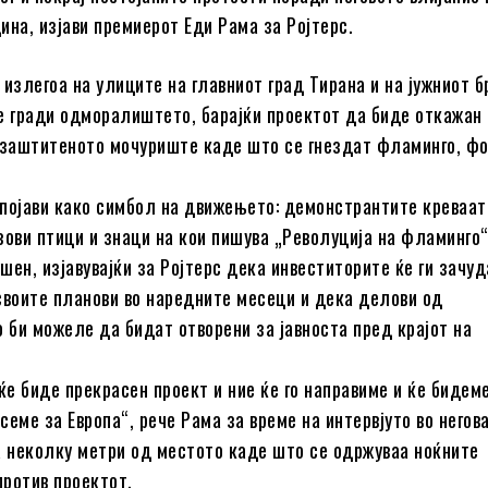
ина, изјави премиерот Еди Рама за Ројтерс.
 излегоа на улиците на главниот град Тирана и на јужниот б
е гради одморалиштето, барајќи проектот да биде откажан
 заштитеното мочуриште каде што се гнездат фламинго, фо
појави како симбол на движењето: демонстрантите креваат
зови птици и знаци на кои пишува „Револуција на фламинго“
шен, изјавувајќи за Ројтерс дека инвеститорите ќе ги зачуд
своите планови во наредните месеци и дека делови од
би можеле да бидат отворени за јавноста пред крајот на
ќе биде прекрасен проект и ние ќе го направиме и ќе бидем
семе за Европа“, рече Рама за време на интервјуто во негов
а неколку метри од местото каде што се одржуваа ноќните
ротив проектот.