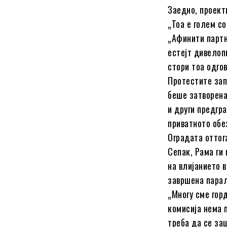
Заедно, проект
„Тоа е голем с
„Афинити партн
естејт дивелопм
стори тоа одго
Протестите зап
беше затворена
и други предгр
приватното обе
Оградата оттог
Сепак, Рама ги
на влијанието 
завршена парал
„Многу сме горд
комисија нема 
треба да се за