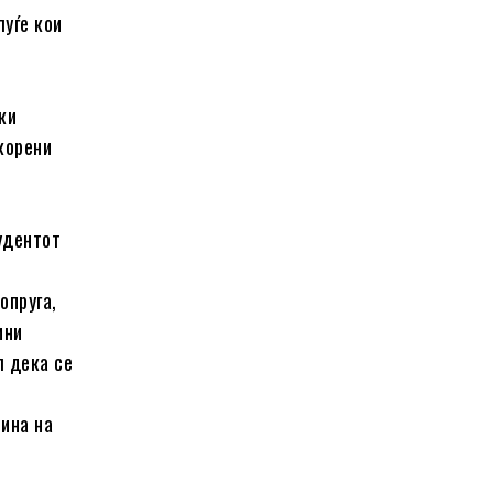
луѓе кои
ки
скорени
тудентот
опруга,
ини
л дека се
зина на
.