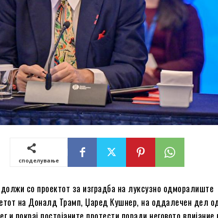
споделување
одолжи со проектот за изградба на луксузно одморалиште
етот на Доналд Трамп, Џаред Кушнер, на оддалечен дел о
ег и покрај постојаните протести поради неговото влијание 