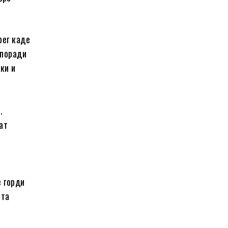
рег каде
 поради
ки и
.
ат
е горди
ата