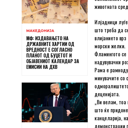
животната сред
Илјадници луѓе
што треба да с
МАКЕДОНИЈА
влијанието врз
МФ: ИЗДАВАЊЕТО НА
ДРЖАВНИТЕ ХАРТИИ ОД
морски желки.
ВРЕДНОСТ Е СОГЛАСНО
Фламингото се 
ПЛАНОТ ОД БУЏЕТОТ И
ОБЈАВЕНИОТ КАЛЕНДАР ЗА
надувувачки ро
ЕМИСИИ НА ДХВ
Рама е рамноду
минувачите со 
одморалиштето 
деценијата.
„Ви велам, тоа 
што ќе придоне
канцеларија, н
демонстрации п