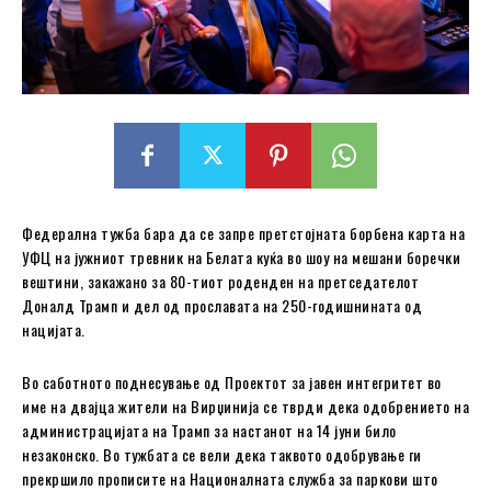
Федерална тужба бара да се запре претстојната борбена карта на
УФЦ на јужниот тревник на Белата куќа во шоу на мешани боречки
вештини, закажано за 80-тиот роденден на претседателот
Доналд Трамп и дел од прославата на 250-годишнината од
нацијата.
Во саботното поднесување од Проектот за јавен интегритет во
име на двајца жители на Вирџинија се тврди дека одобрението на
администрацијата на Трамп за настанот на 14 јуни било
незаконско. Во тужбата се вели дека таквото одобрување ги
прекршило прописите на Националната служба за паркови што