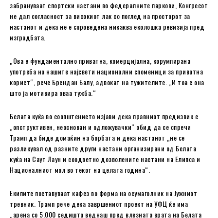
забрануваат спортски настани во федералните паркови, Конгресот
не дал согласност за високиот лак со поглед на просторот за
настанот и дека не е спроведена никаква еколошка ревизија пред
изградбата.
„Ова е фундаментално приватна, комерцијална, корумпирана
употреба на нашите најсвети национални споменици за приватна
корист“, рече Брендан Балу, адвокат на тужителите. „И тоа е она
што ја мотивира оваа тужба.“
Белата куќа во соопштението изјави дека правниот предизвик е
„опструктивен, неоснован и одложувачки“ обид да се спречи
Трамп да биде домаќин на борбата и дека настанот „не се
разликувал од разните други настани организирани од Белата
куќа на Саут Лаун и соодветно дозволените настани на Елипса и
Националниот мол во текот на целата година“.
Екипите поставуваат кафез во форма на осумаголник на Јужниот
тревник. Трамп рече дека завршениот проект на УФЦ ќе има
„арена со 5.000 седишта веднаш пред влезната врата на Белата