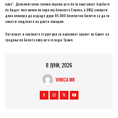
куќа“. Дополнителни големи екрани што ќе ги емитуваат борбите
ќе бидат поставени во парк кај блиската Елипса, а УФЦ соопшти
дека планира да издаде дури 85.000 бесплатни билети за да ги
смести гледачите на двете локации.
Октагонот и околните структури се најновиот проект во бумот на
градење во Белата куќа што го води Трамп.
8 ЈУНИ, 2026
VINICA MK