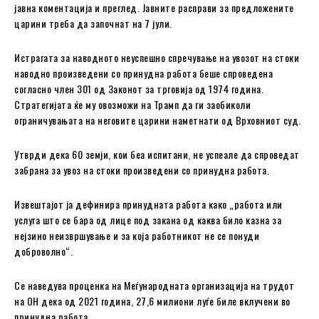
јавна коментација и преглед. Јавните расправи за предложените
царини треба да започнат на 7 јули.
Истрагата за наводното неуспешно спречување на увозот на стоки
наводно произведени со принудна работа беше спроведена
согласно член 301 од Законот за трговија од 1974 година.
Стратегијата ќе му овозможи на Трамп да ги заобиколи
ограничувањата на неговите царини наметнати од Врховниот суд.
Утврди дека 60 земји, кои беа испитани, не успеале да спроведат
забрана за увоз на стоки произведени со принудна работа.
Извештајот ја дефинира принудната работа како „работа или
услуга што се бара од лице под закана од каква било казна за
нејзино неизвршување и за која работникот не се понуди
доброволно“.
Се наведува проценка на Меѓународната организација на трудот
на ОН дека од 2021 година, 27,6 милиони луѓе биле вклучени во
принудна работа.