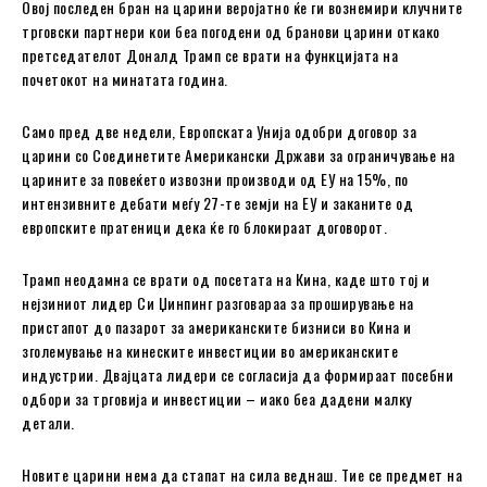
Овој последен бран на царини веројатно ќе ги вознемири клучните
трговски партнери кои беа погодени од бранови царини откако
претседателот Доналд Трамп се врати на функцијата на
почетокот на минатата година.
Само пред две недели, Европската Унија одобри договор за
царини со Соединетите Американски Држави за ограничување на
царините за повеќето извозни производи од ЕУ на 15%, по
интензивните дебати меѓу 27-те земји на ЕУ и заканите од
европските пратеници дека ќе го блокираат договорот.
Трамп неодамна се врати од посетата на Кина, каде што тој и
нејзиниот лидер Си Џинпинг разговараа за проширување на
пристапот до пазарот за американските бизниси во Кина и
зголемување на кинеските инвестиции во американските
индустрии. Двајцата лидери се согласија да формираат посебни
одбори за трговија и инвестиции – иако беа дадени малку
детали.
Новите царини нема да стапат на сила веднаш. Тие се предмет на