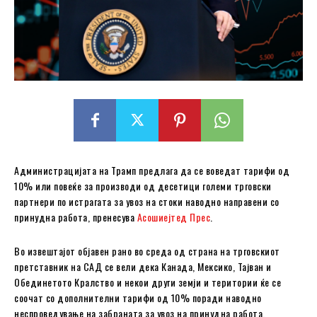
Администрацијата на Трамп предлага да се воведат тарифи од
10% или повеќе за производи од десетици големи трговски
партнери по истрагата за увоз на стоки наводно направени со
принудна работа, пренесува
Асошиејтед Прес
.
Во извештајот објавен рано во среда од страна на трговскиот
претставник на САД се вели дека Канада, Мексико, Тајван и
Обединетото Кралство и некои други земји и територии ќе се
соочат со дополнителни тарифи од 10% поради наводно
неспроведување на забраната за увоз на принудна работа.