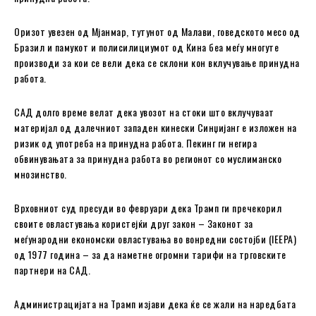
Оризот увезен од Мјанмар, тутунот од Малави, говедското месо од
Бразил и памукот и полисилициумот од Кина беа меѓу многуте
производи за кои се вели дека се склони кон вклучување принудна
работа.
САД долго време велат дека увозот на стоки што вклучуваат
материјал од далечниот западен кинески Синџијанг е изложен на
ризик од употреба на принудна работа. Пекинг ги негира
обвинувањата за принудна работа во регионот со муслиманско
мнозинство.
Врховниот суд пресуди во февруари дека Трамп ги пречекорил
своите овластувања користејќи друг закон – Законот за
меѓународни економски овластувања во вонредни состојби (IEEPA)
од 1977 година – за да наметне огромни тарифи на трговските
партнери на САД.
Администрацијата на Трамп изјави дека ќе се жали на наредбата