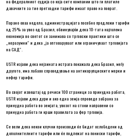
на федералниот судија со која сите компании што ги платиле
давачките за тие претходни тарифи имаат право на поврат.
Порано оваа недела, администрацијата посебно предложи тарифи
од 25% за увоз од Бразил, обвинувајќи дека 10-тата најголема
економија во светот се занимава со трговски практики што се
„неразумни“ и дека „ја оптоваруваат или ограничуваат трговијата
на САД“.
USTR изјави дека нејзината истрага покажала дека Бразил, меѓу
другото, има лабаво спроведување на антикорупциските мерки и
нефер тарифи.
Во својот извештај од речиси 100 страници за принудна работа,
USTR изјави дека дури и ако една земја спроведе забрана за
принудна работа во земјата, увозот на стоки направени со
принудна работа ги крши правилата за фер трговија.
Се вели дека некои клучни производи ќе бидат ослободени од
дополнителните тарифи или ќе подлежат на пониски тарифи,