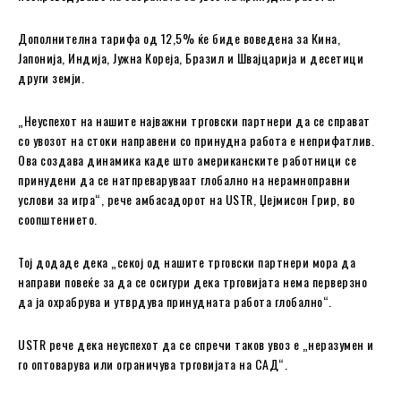
Дополнителна тарифа од 12,5% ќе биде воведена за Кина,
Јапонија, Индија, Јужна Кореја, Бразил и Швајцарија и десетици
други земји.
„Неуспехот на нашите најважни трговски партнери да се справат
со увозот на стоки направени со принудна работа е неприфатлив.
Ова создава динамика каде што американските работници се
принудени да се натпреваруваат глобално на нерамноправни
услови за игра“, рече амбасадорот на USTR, Џејмисон Грир, во
соопштението.
Тој додаде дека „секој од нашите трговски партнери мора да
направи повеќе за да се осигури дека трговијата нема перверзно
да ја охрабрува и утврдува принудната работа глобално“.
USTR рече дека неуспехот да се спречи таков увоз е „неразумен и
го оптоварува или ограничува трговијата на САД“.