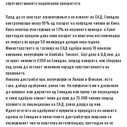
спротивставените национални приоритети.
Пред да се заострат ограничувањата на извозот во САД, Енвидиа
контролираше околу 95% од пазарот на напредни чипови во Кина.
Кина некогаш учествуваше со 13% во нејзините приходи, а Хуанг
претходно процени дека само пазарот на вештачка интелигенција
во земјата ќе вреди 50 милијарди долари оваа година.
Министерството за трговија на САД одобри околу 10 кинески
компании, вклучувајќи ги Алибаба, Тенсент, Бајтденс и ЏД.ком, да
ги купат чиповите Х200 на Енвидиа, според изворите, кои зборуваа
под услов да останат анонимни поради чувствителноста на
прашањето.
Неколку дистрибутери, вклучувајќи ги Леново и Фокскон, исто
така, добија одобрение, рекоа тие. На купувачите им е дозволено
да купуваат или директно од Енвидиа или преку тие посредници
и секој одобрен клиент може да купи до 75.000 чипови според
условите за лиценцирање на САД, рекоа двајца од нив.
Идентитетите на одобрените купувачи и природата на нивните
односи со Енвидиа и овластените дистрибутери поврзани со
посакуваниот чип со вештачка интелигенција, претходно не се