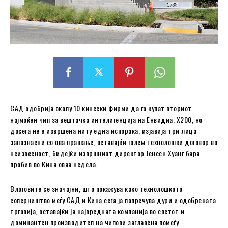
САД одобрија околу 10 кинески фирми да го купат вториот
најмоќен чип за вештачка интелигенција на Енвидиа, Х200, но
досега не е извршена ниту една испорака, изјавија три лица
запознаени со ова прашање, оставајќи голем технолошки договор во
неизвесност, бидејќи извршниот директор Јенсен Хуанг бара
пробив во Кина оваа недела.
Влоговите се значајни, што покажува како технолошкото
соперништво меѓу САД и Кина сега ја попречува дури и одобрената
трговија, оставајќи ја највредната компанија во светот и
доминантен производител на чипови заглавена помеѓу