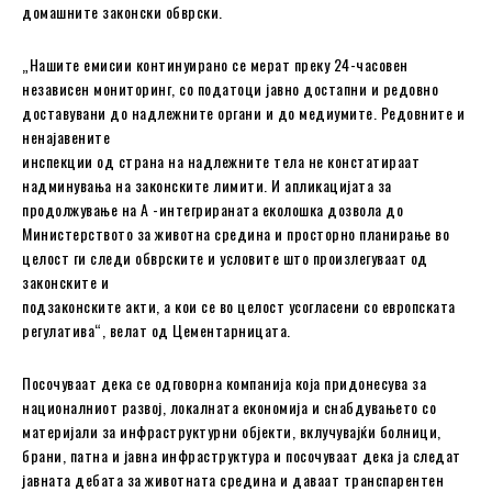
домашните законски обврски.
„Нашите емисии континуирано се мерат преку 24-часовен
независен мониторинг, со податоци јавно достапни и редовно
доставувани до надлежните органи и до медиумите. Редовните и
ненајавените
инспекции од страна на надлежните тела не констатираат
надминувања на законските лимити. И апликацијата за
продолжување на А -интегрираната еколошка дозвола до
Министерството за животна средина и просторно планирање во
целост ги следи обврските и условите што произлегуваат од
законските и
подзаконските акти, а кои се во целост усогласени со европската
регулатива“, велат од Цементарницата.
Посочуваат дека се одговорна компанија која придонесува за
националниот развој, локалната економија и снабдувањето со
материјали за инфраструктурни објекти, вклучувајќи болници,
брани, патна и јавна инфраструктура и посочуваат дека ја следат
јавната дебата за животната средина и даваат транспарентен