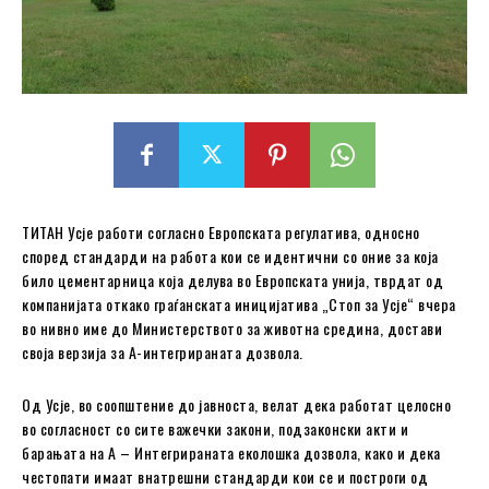
ТИТАН Усје работи согласно Европската регулатива, односно
според стандарди на работа кои се идентични со оние за која
било цементарница која делува во Европската унија, тврдат од
компанијата откако граѓанската иницијатива „Стоп за Усје“ вчера
во нивно име до Министерството за животна средина, достави
своја верзија за А-интегрираната дозвола.
Од Усје, во соопштение до јавноста, велат дека работат целосно
во согласност со сите важечки закони, подзаконски акти и
барањата на А – Интегрираната еколошка дозвола, како и дека
честопати имаат внатрешни стандарди кои се и построги од