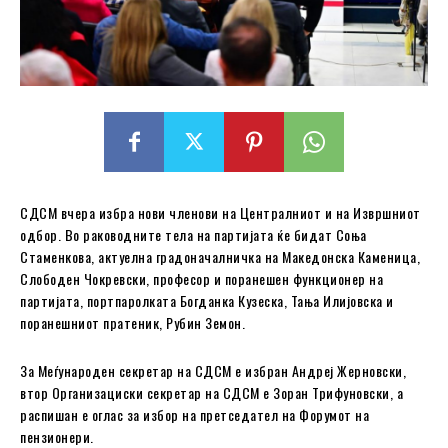
СДСМ вчера избра нови членови на Централниот и на Извршниот
одбор. Во раководните тела на партијата ќе бидат Соња
Стаменкова, актуелна градоначалничка на Македонска Каменица,
Слободен Чокревски, професор и поранешен функционер на
партијата, портпаролката Богданка Кузеска, Тања Илијовска и
поранешниот пратеник, Рубин Земон.
За Меѓународен секретар на СДСМ е избран Андреј Жерновски,
втор Организациски секретар на СДСМ е Зоран Трифуновски, а
распишан е оглас за избор на претседател на Форумот на
пензионери.