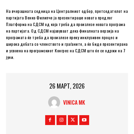
На вчерашната седница на Централниот одбор, претседателот на
партијата Венко Филипче ја презентираше новата предлог
Платформа на СДСМ од која треба да произлезе новата програма
на партијата. Од СДСМ најавуваат дека финалната верзија на
програмата ќе треба да произлезе преку инклузивен процес и
широка дебата со членството и граѓаните, а ќе биде презентирана
и усвоена на програмскиот Конгрес на СДСМ што ќе се одржи на 7
јуни.
26 МАРТ, 2026
VINICA MK