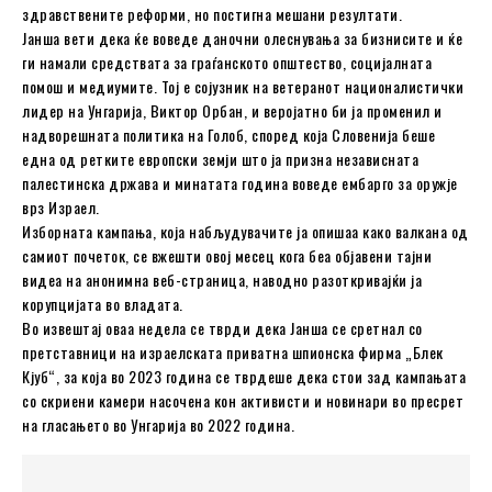
здравствените реформи, но постигна мешани резултати.
Јанша вети дека ќе воведе даночни олеснувања за бизнисите и ќе
ги намали средствата за граѓанското општество, социјалната
помош и медиумите. Тој е сојузник на ветеранот националистички
лидер на Унгарија, Виктор Орбан, и веројатно би ја променил и
надворешната политика на Голоб, според која Словенија беше
една од ретките европски земји што ја призна независната
палестинска држава и минатата година воведе ембарго за оружје
врз Израел.
Изборната кампања, која набљудувачите ја опишаа како валкана од
самиот почеток, се вжешти овој месец кога беа објавени тајни
видеа на анонимна веб-страница, наводно разоткривајќи ја
корупцијата во владата.
Во извештај оваа недела се тврди дека Јанша се сретнал со
претставници на израелската приватна шпионска фирма „Блек
Кјуб“, за која во 2023 година се тврдеше дека стои зад кампањата
со скриени камери насочена кон активисти и новинари во пресрет
на гласањето во Унгарија во 2022 година.