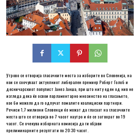
Утрово се отворија гласачките места за изборите во Словенија, на
кои се соочуваат актуелниот либерален премиер Роберт Голоб и
десничарскиот популист Јанез Јанша, при што ниту еден од нив не
изгледа дека ќе освои парламентарно мнозинство на гласањето,
кое би можело да го одлучат помалите коалициски партнери.
Речиси 1,7 милиони Словенци ќе можат да гласаат на гласачките
места што се отворија во 7 часот наутро и ќе се затворат во 19
часот. Се очекува изборната комисија да ги објави
прелиминарните резултати по 20:30 часот.