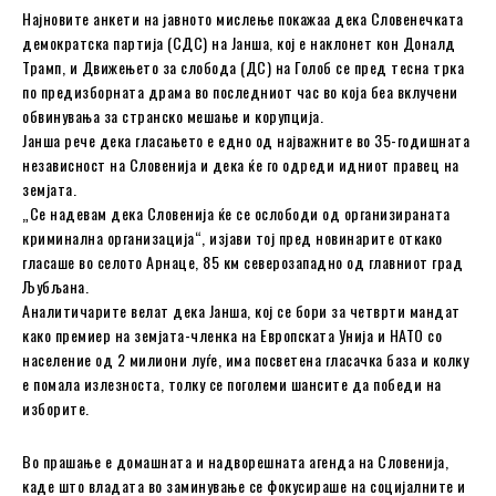
Најновите анкети на јавното мислење покажаа дека Словенечката
демократска партија (СДС) на Јанша, кој е наклонет кон Доналд
Трамп, и Движењето за слобода (ДС) на Голоб се пред тесна трка
по предизборната драма во последниот час во која беа вклучени
обвинувања за странско мешање и корупција.
Јанша рече дека гласањето е едно од најважните во 35-годишната
независност на Словенија и дека ќе го одреди идниот правец на
земјата.
„Се надевам дека Словенија ќе се ослободи од организираната
криминална организација“, изјави тој пред новинарите откако
гласаше во селото Арнаце, 85 км северозападно од главниот град
Љубљана.
Аналитичарите велат дека Јанша, кој се бори за четврти мандат
како премиер на земјата-членка на Европската Унија и НАТО со
население од 2 милиони луѓе, има посветена гласачка база и колку
е помала излезноста, толку се поголеми шансите да победи на
изборите.
Во прашање е домашната и надворешната агенда на Словенија,
каде што владата во заминување се фокусираше на социјалните и