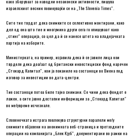
како зборуваат за наводни незаконски активности, пишува
израелскиот весник повикувајќи се на „The Slovenia Times“.
Сите тие тврдат дека снимките се селективно монтирани, како
дел од она што тие и многумина други сега го опишуваат како
„стинг“ операција, со цел да ѝ се нанесе штета на владејачката
партија на изборите.
Министерката, на пример, изјавила дека ѝ се јавиле лица кои
тврделе дека доаѓаат од британски инвестициски фонд наречен
„Стокард Капитал“, кои ја поканиле на состаноци во Виена под
изговор за инвестиции во дата-центри.
Тие состаноци потоа биле тајно снимани. Се чини дека фондот е
лажен, а сите јавно достапни информации за „Стокард Капитал“
во меѓувреме исчезнале.
Словенечката истрага повлекува структурни паралели меѓу
снимките објавени на анонимната веб-страница и претходните
операции на компанијата „Блек Кјуб“, документирани во рамки на