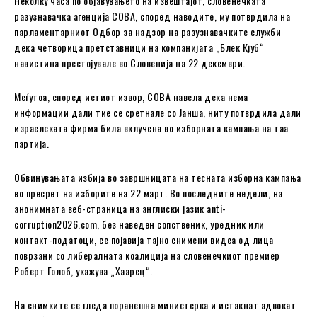
Неколку часа по објавувањето на извештајот, словенечката
разузнавачка агенција СОВА, според наводите, му потврдила на
парламентарниот Одбор за надзор на разузнавачките служби
дека четворица претставници на компанијата „Блек Кјуб“
навистина престојувале во Словенија на 22 декември.
Меѓутоа, според истиот извор, СОВА навела дека нема
информации дали тие се сретнале со Јанша, ниту потврдила дали
израелската фирма била вклучена во изборната кампања на таа
партија.
Обвинувањата избија во завршницата на тесната изборна кампања
во пресрет на изборите на 22 март. Во последните недели, на
анонимната веб-страница на англиски јазик anti-
corruption2026.com, без наведен сопственик, уредник или
контакт-податоци, се појавија тајно снимени видеа од лица
поврзани со либералната коалиција на словенечкиот премиер
Роберт Голоб, укажува „Хаарец“.
На снимките се гледа поранешна министерка и истакнат адвокат