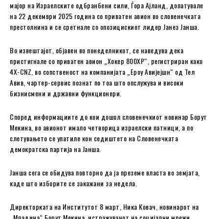
мајор на Израелските одбранбени сили, Ѓора Ајланд, допатувале
на 22 декември 2025 година со приватен авион во словенечката
престолнина и се сретнале со опозицискиот лидер Јанез Јанша.
Во извештајот, објавен во понеделникот, се наведува дека
пристигнале со приватен авион „Хокер 800XP“, регистриран како
4X-CNZ, во сопственост на компанијата „Ероу Авијејшн“ од Тел
Авив, чартер-сервис познат по тоа што опслужува и високи
бизнисмени и државни функционери.
Според информациите до кои дошол словенечкиот новинар Борут
Мекина, во авионот имало четворица израелски патници, а по
слетувањето се упатиле кон седиштето на Словенечката
демократска партија на Јанша.
Јанша сега се обидува повторно да ја преземе власта во земјата,
каде што изборите се закажани за недела.
Директорката на Институтот 8 март, Ника Ковач, новинарот на
„Младина“ Борут Мекина, истражувачот на социјални мрежи