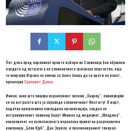
Пет дена пред парламентарните избори во Словенија беа објавени
наодите од истрагата на словенечкото граѓанско општество, која
го поврзува Израел со помош за Јанез Јанша да се врати на власт,
пренесува
Српскиот Данас.
Имено, како што пишува израелскиот весник „Хаарец“, повикувајќи
се на истрагата што ја спроведе словенечкиот Институт 8 март,
водечка прогресивна невладина организација, заедно со
истражувачкиот новинар Борут Мекина од медиумот „Младина“,
коосновачот на озлогласената израелска приватна разузнавачка
компанија „Блек Кјуб“, Дан Зорела, и пензионираниот генерал-