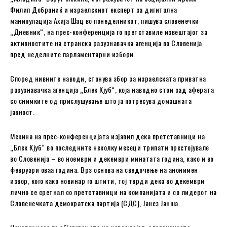
Филип Добрaниќ и израелскиот експерт за дигитална
манипулација Ахија Шац во понеделникот, пишува словенечки
„Дневник“, на прес-конференција го претставиле извештајот за
активностите на странска разузнавачка агенција во Словенија
пред неделните парламентарни избори.
Според нивните наводи, станува збор за израелската приватна
разузнавачка агенција „Блек Кјуб“, која наводно стои зад аферата
со снимките од прислушување што ја потресува домашната
јавност.
Мекина на прес-конференцијата изјавил дека претставници на
„Блек Кјуб“ во последните неколку месеци трипати престојувале
во Словенија – во ноември и декември минатата година, како и во
февруари оваа година. Врз основа на сведочење на анонимен
извор, кого како новинар го штити, тој тврди дека во декември
лично се сретнал со претставници на компанијата и со лидерот на
Словенечката демократска партија (СДС), Јанез Јанша.