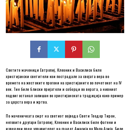
Светите маченици Евтропиј, Клеоник и Василиск биле
христијански светители кои пострадале за својата вера во
времето на жестоките прогони на христијаните во почетокот на IV
век. Тие биле блиски пријатели и соборци во верата, а нивниот
подвиг останал запишан во христијанската традиција како пример
за цврста вера и жртва.
По маченичката смрт на светиот војвода Свети Теодор Тирон,
неговите другари Евтропиј, Клеоник и Василиск биле фатени и
изведени пред управителот на градот Амасија во Мала Азија. Биле