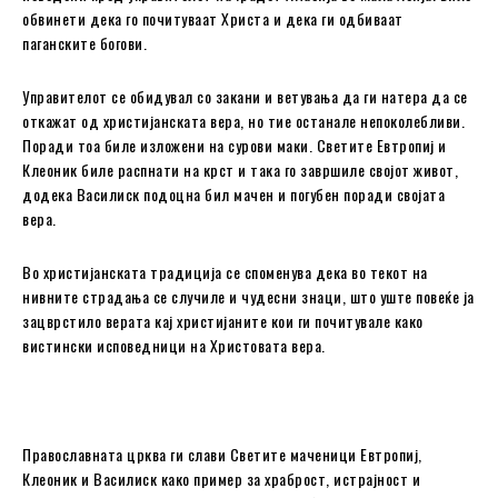
обвинети дека го почитуваат Христа и дека ги одбиваат
паганските богови.
Управителот се обидувал со закани и ветувања да ги натера да се
откажат од христијанската вера, но тие останале непоколебливи.
Поради тоа биле изложени на сурови маки. Светите Евтропиј и
Клеоник биле распнати на крст и така го завршиле својот живот,
додека Василиск подоцна бил мачен и погубен поради својата
вера.
Во христијанската традиција се споменува дека во текот на
нивните страдања се случиле и чудесни знаци, што уште повеќе ја
зацврстило верата кај христијаните кои ги почитувале како
вистински исповедници на Христовата вера.
Православната црква ги слави Светите маченици Евтропиј,
Клеоник и Василиск како пример за храброст, истрајност и