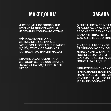
МАКЕДОНИЈА
ЗАБАВА
ИНСПЕКЦИЈА ВО ЗЛОКУЌАНИ,
(РЕЦЕПТ) ПИТА СО МЛА
ОТКРИЕНИ ДИВОГРАДБИ И
КРОМИД ЗА КОЈА СИТЕ
НЕЛЕГАЛНО СОБИРАЊЕ ОТПАД
ЗБОРУВААТ: БЕЗ КОРИ 
САМО ИЗМЕШАЈТЕ ГИ
СОСТОЈКИТЕ СО ЛАЖИ
МФ: ИЗДАВАЊЕТО НА
ДРЖАВНИТЕ ХАРТИИ ОД
ВРЕДНОСТ Е СОГЛАСНО ПЛАНОТ
(ВИДЕО) НАЈДОБРИОТ
ОД БУЏЕТОТ И ОБЈАВЕНИОТ
СТАРИНСКИ КОЛАЧ: РЕЦ
КАЛЕНДАР ЗА ЕМИСИИ НА ДХВ
ЛОНДОНСКИ ШТАНГЛИ, 
ПОЛНИ СО ЈАТКАСТИ П
БРЗА ЗА ПРАВЕЊЕ, А У
СДСМ: ВЛАДАТА СКЛУЧИЛА
ПОБРЗА ЗА ЈАДЕЊЕ
ДОГОВОР ОД 100.000 ЕВРА ЗА
НАБАВКА НА ВОДА БЕЗ ЈАВЕН
ОГЛАС
ОБРНЕТЕ ВНИМАНИЕ – 
ПРЕПОЗНАЕТЕ ДАЛИ В
ПАРТНЕР ВЕ ИЗНЕВЕРУВ
КЛУЧНИ ЗНАЦИ ШТО НЕ
ДА ГИ ИГНОРИРАТЕ