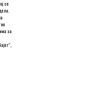
ој се
дела.
ја
тно
 има за
ќајот“,