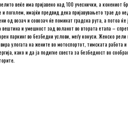
релито веќе има пријавено над 100 учеснички, а конениот бр
е и поголем, имајќи предвид дека пријавувањето трае до не
ни од возач и совозач ќе поминат градска рута, а потоа ќе 
а вештина и умешност зад воланот во втората етапа – спре
орен паркинг во безбедни услови, меѓу конуси. Женско рели
овира улогата на жените во мотоспортот, тимската работа и
ргија, како и да ја подигне свеста за безбедност во сообра
торите.