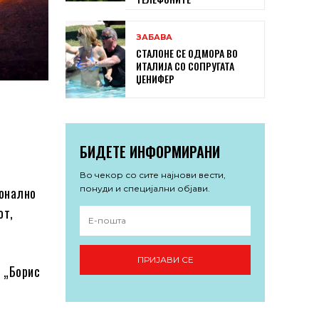
ЗАБАВА
СТАЛОНЕ СЕ ОДМОРА ВО
ИТАЛИЈА СО СОПРУГАТА
ЏЕНИФЕР
БИДЕТЕ ИНФОРМИРАНИ
Во чекор со сите најнови вести,
понуди и специјални објави.
ионално
от,
ПРИЈАВИ СЕ
Ц „Борис