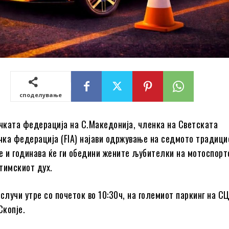
споделување
ката федерација на С.Македонија, членка на Светската
ка федерација (FIA) најави одржување на седмото традиц
е и годинава ќе ги обедини жените љубителки на мотоспорт
тимскиот дух.
случи утре со почеток во 10:30ч, на големиот паркинг на С
Скопје.