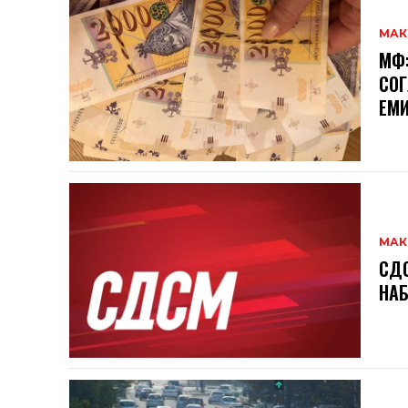
МАК
МФ:
СОГ
ЕМИ
МАК
СДС
НАБ