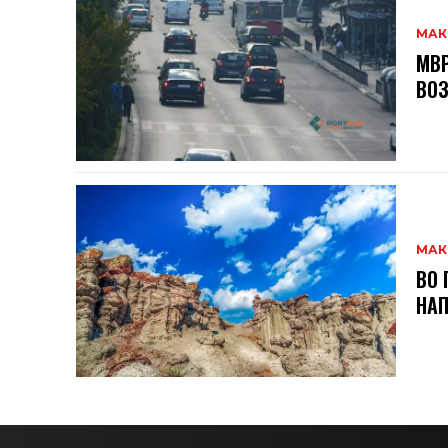
МАК
МВР
ВОЗ
МАК
ВО 
НАП