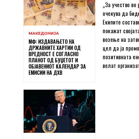
„За учество во 
очекува да бид
Екипите составе
покажат својат
МАКЕДОНИЈА
возење на затв
МФ: ИЗДАВАЊЕТО НА
ДРЖАВНИТЕ ХАРТИИ ОД
цел да ја пром
ВРЕДНОСТ Е СОГЛАСНО
позитивната ене
ПЛАНОТ ОД БУЏЕТОТ И
велат организа
ОБЈАВЕНИОТ КАЛЕНДАР ЗА
ЕМИСИИ НА ДХВ