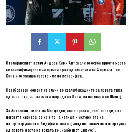
Италијанскиот возач Андреа Кими Антонели го освои првото место
во квалификациите за првата трка од сезоната во Формула 1 во
Кина и го запиша своето име во историјата.
Незаборавен момент се случи во квалификациите за првата трка
од сезоната, за Големата награда на Кина, на патеката во Шангај.
За Антонели, пилот на Мерцедес, ова е првата „пол“ позиција во
неговата кариера, со која тој ја напиша и историјата на
натпреварувањето, бидејќи стана најмладиот возач што стартувал
од првото место на трката во „најбрзиот циркус“.