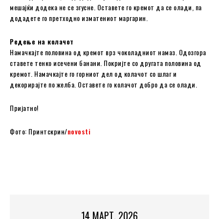
мешајќи додека не се згусне. Оставете го кремот да се олади, па
додадете го претходно изматениот маргарин.
Редење на колачот
Намачкајте половина од кремот врз чоколадниот намаз. Одозгора
ставете тенко исечени банани. Покријте со другата половина од
кремот. Намачкајте го горниот дел од колачот со шлаг и
декорирајте по желба. Оставете го колачот добро да се олади.
Пријатно!
Фото: Принтскрин/
novosti
14 МАРТ, 2026