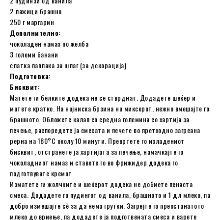
2 пудинзи од ванила
2 лажици брашно
250 г маргарин
Дополнително:
чоколаден намаз по желба
3 големи банани
слатка павлака за шлаг (за декорација)
Подготовка:
Бисквит:
Матете ги белките додека не се стврднат. Додадете шеќер и
матете кратко. На најниска брзина на миксерот, нежно вмешајте го
брашното. Обложете калап со средна големина со хартија за
печење, распоредете ја смесата и печете во претходно загреана
рерна на 180°C околу 10 минути. Превртете го изладениот
бисквит, отстранете ја хартијата за печење, намачкајте го
чоколадниот намаз и ставете го во фрижидер додека го
подготвувате кремот.
Изматете ги жолчките и шеќерот додека не добиете пенаста
смеса. Додадете го пудингот од ванила, брашното и 1 дл млеко, па
добро измешајте сè за да нема грутки. Загрејте го преостанатото
млеко до вриење, па додадете ја подготвената смеса и варете