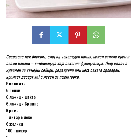
Совршено мек бисквит, слој од чоколаден намаз, нежен ванила крем и
свежи банани – комбинација која секогаш функционира. Овој колач е
идеален за семејни собири, родендени или кога сакате проверен,
кремаст десерт кој е лесен за подготовка.
Бисквит:
6 белки
6 лажици шеќер
6 лажици брашно
Крем:
1 литар млеко
6 жолчки
100 г шеќер